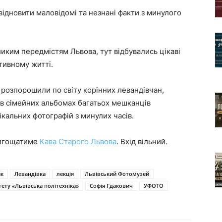
відновити маловідомі та незнані факти з минулого
иким передмістям Львова, тут відбувались цікаві
тивному житті.
ів розпорошили по світу корінних левандівчан,
е в сімейних альбомах багатьох мешканців
ікальних фотографій з минулих часів.
пригощатиме
Кава Старого Львова
. Вхід вільний.
ик
Левандівка
лекція
Львівський Фотомузей
ету «Львівська політехніка»
Софія Гдакович
УФОТО