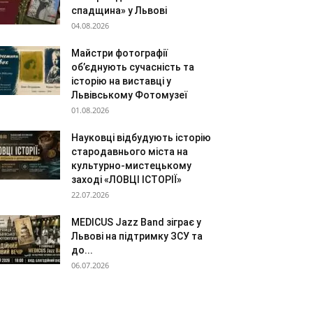
спадщина» у Львові
04.08.2026
Майстри фотографії
об’єднують сучасність та
історію на виставці у
Львівському Фотомузеї
01.08.2026
Науковці відбудують історію
стародавнього міста на
культурно-мистецькому
заході «ЛОВЦІ ІСТОРІЇ»
22.07.2026
MEDICUS Jazz Band зіграє у
Львові на підтримку ЗСУ та
до...
06.07.2026