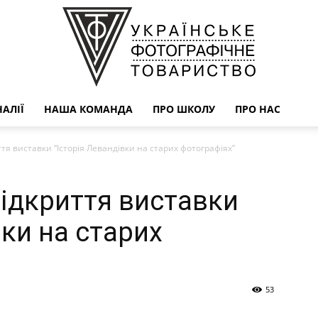
АЛІЇ
НАША КОМАНДА
ПРО ШКОЛУ
ПРО НАС
УФОТО
тя виставки “Історія Левандівки на старих фотографіях”
ідкриття виставки
вки на старих
53