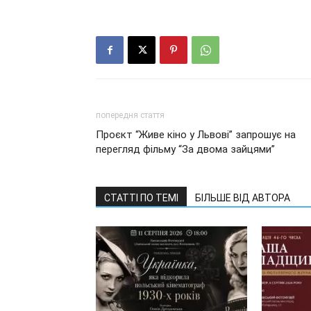
попередня стаття
Проєкт “Живе кіно у Львові” запрошує на
перегляд фільму “За двома зайцями”
СТАТТІ ПО ТЕМІ
БІЛЬШЕ ВІД АВТОРА