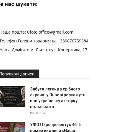
е нас шукати:
Наша пошта: ufoto.office@gmail.com
Телефон Голови товариства +380676759384
Наша Домівка: м. Львів, вул. Коперника, 17
Популярні дописи:
Забута легенда срібного
екрана: у Львові розкажуть
про українську акторку
польського...
08.08.2026
УФОТО репрезентує 46-й
номер видання «Наша