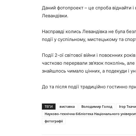
Даний фотопроект – це спроба віднайти і 
Левандівки.
Насправді колись Левандівка не була безл
події у суспільному, мистецькому та спор
Події 2-ої світової війни і повоєнних рок
частково перервали зв’язок поколінь, ал
знайшлось чимало цінних, а подекуди і ун
До та після події традиційно гостинно 
ТЕГИ
виставка
Володимир Голод
Ігор Ткач
Науково-технічна бібліотека Національного університ
фотографії