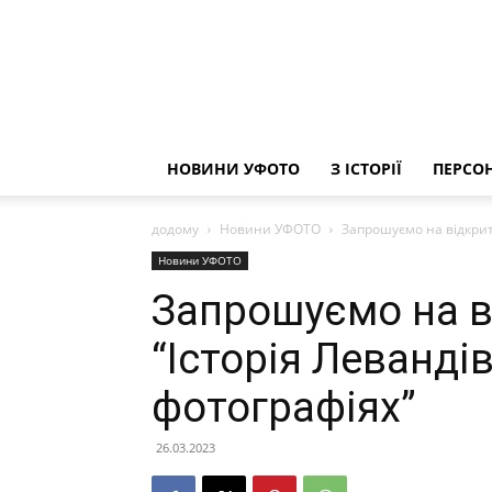
НОВИНИ УФОТО
З ІСТОРІЇ
ПЕРСОН
додому
Новини УФОТО
Запрошуємо на відкрит
Новини УФОТО
Запрошуємо на в
“Історія Леванді
фотографіях”
26.03.2023