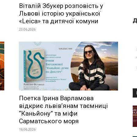
Віталій Збукер розповість у
Львові історію української
Д
и
«Leica» та дитячої комуни
23.06.2026
Поетка Ірина Варламова
відкриє львів’янам таємниці
“Каньйону” та міфи
Сарматського моря
16.06.2026