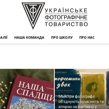
АЛІЇ
НАША КОМАНДА
ПРО ШКОЛУ
ПРО НАС
УФОТО
Майстри фотографії
об’єднують сучасність та
історію на виставці у