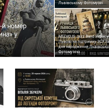
Львівському Фотомузеї
-й номер
на» у
MEDICUS Jazz Band зіграє у
Львові на підтримку ЗСУ та
дня народження Львівсько
Фотомузею