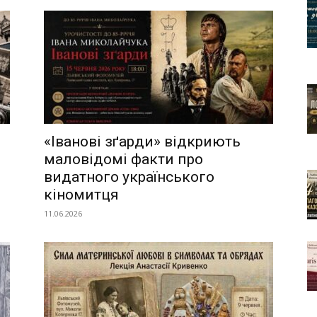
«Іванові зґарди» відкриють
маловідомі факти про
видатного українського
кіномитця
11.06.2026