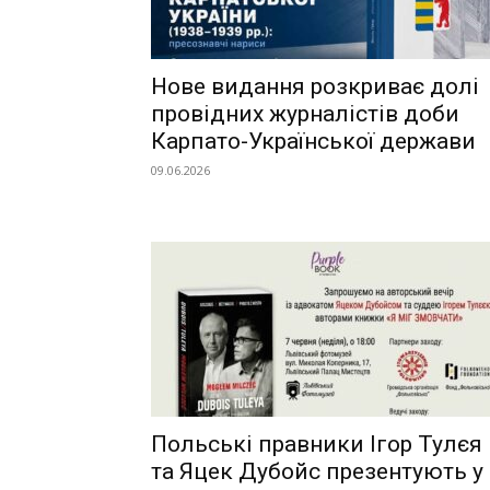
Нове видання розкриває долі
провідних журналістів доби
Карпато-Української держави
09.06.2026
Польські правники Ігор Тулєя
та Яцек Дубойс презентують у