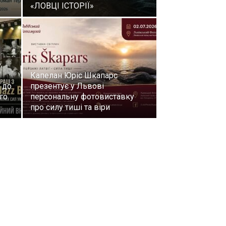
«ЛОВЦІ ІСТОРІЇ»
Капелан Юріс Шкапарс
 до
презентує у Львові
го
персональну фотовиставку
про силу тиші та віри