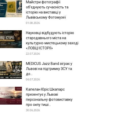
Майстри фотографії
об’єднують сучасність та
історію на виставці у
Львівському Фотомузеї
01.08.2026
Науковці відбудують історію
стародавнього міста на
культурно-мистецькому заході
«ЛОВЦІ ІСТОРІЇ»
22.07.2026
MEDICUS Jazz Band зіграє у
Львові на підтримку ЗСУ та
до...
06.07.2026
Капелан Юріс Шкапарс
презентує у Львові
персональну фотовиставку
про силу тиші...
30.06.2026