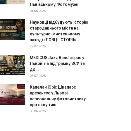
Львівському Фотомузеї
01.08.2026
Науковці відбудують історію
стародавнього міста на
культурно-мистецькому
заході «ЛОВЦІ ІСТОРІЇ»
22.07.2026
MEDICUS Jazz Band зіграє у
Львові на підтримку ЗСУ та
до...
06.07.2026
Капелан Юріс Шкапарс
презентує у Львові
персональну фотовиставку
про силу тиші...
30.06.2026