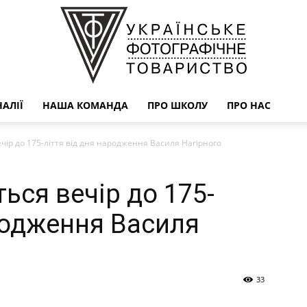
АЛІЇ
НАША КОМАНДА
ПРО ШКОЛУ
ПРО НАС
УФОТО
ечір до 175-ліття від дня народження Василя Нагірного
ться вечір до 175-
ародження Василя
33