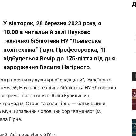
Д
У вівторок, 28 березня 2023 року, о
18.00 в читальній залі Науково-
технічної бібліотеки НУ “Львівська
політехніка” ( вул. Професорська, 1)
відбудеться
Вечір до 175-ліття від дня
народження Василя Нагірного.
Центр порятунку культурної спадщини”, Українське
омузей, Науково-технічна бібліотека НУ «Львівська
, і зокрема її членкиня п. Юлія Курилишин,
 громад м. Стрия та села Гірне — батьківщини
ть Муніципальний чоловічий хор “Каменяр” (м.
ела Гірне.