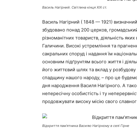
Василь Нагірний. Світлина кінця ХІХ ст.
Василь Нагірний ( 1848 — 1921) визначни
збудовано понад 200 церков, громадський 
різноманітних товариств, діяльність яких 
Галичини. Високі устремління та прагне
сакральних споруд і надання їм національ
основним підґрунтям всього життя і діяль
його життєвий шлях та вклад у розбудову 
спадщину нашого народу, – про це будемо
дня народження Василя Нагірного. А тако
непересічну особистість і ту неперервні
продовжувати високу місію свого славног
Відкриття пам’ятника Василю Нагірному в селі Гірне