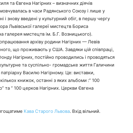
асиля та Євгена Нагірних – визначних діячів
замовчувалась в часи Радянського Союзу і лише у
ні і знову введені у культурний обіг, в першу чергу
ора Львівської галереї мистецтв Бориса
а галерея мистецтв ім. Б.Г. Возницького).
 опрацювання архіву родини Нагірних — Левів
рного, що проживають у США. Завдяки цій співпраці,
Фонду Нагірних, постійно проводились і проводяться
 культурне та суспільно- громадське життя Галичини
її патріарху Василю Нагірному. Це: виставки,
екількох книжок, останні з яких альбоми :” 100
” та “ 100 церков Нагірних. Церкви Євгена
пригощатиме
Кава Старого Львова
. Вхід вільний.