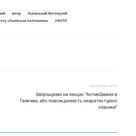
ний
вечір
Львівський Фотомузей
ету «Львівська політехніка»
УФОТО
наступна стаття
Запрошуємо на лекцію “АнтикΩманія в
Галичині, або повсякденність неархітектурної
класики”