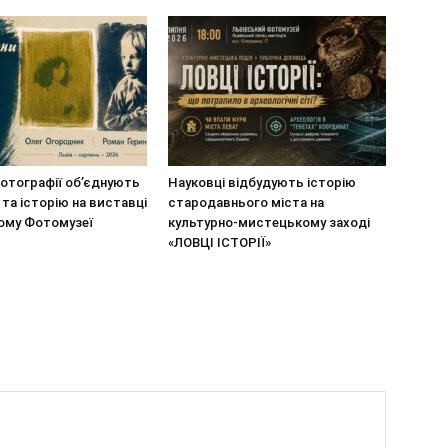
отографії об’єднують
Науковці відбудують історію
 та історію на виставці
стародавнього міста на
кому Фотомузеї
культурно-мистецькому заході
«ЛОВЦІ ІСТОРІЇ»