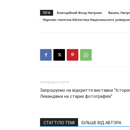
ТЕГИ
Благодійний Фонд Нагірних
Василь Нагір
Науково-технічна бібліотека Національного університ
попередня стаття
Запрошуємо на відкриття виставки “Історія
Левандівки на старих фотографіях”
СТАТТІ ПО ТЕМІ
БІЛЬШЕ ВІД АВТОРА