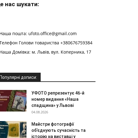
е нас шукати:
Наша пошта: ufoto.office@gmail.com
Телефон Голови товариства +380676759384
Наша Домівка: м. Львів, вул. Коперника, 17
Популярні дописи:
УФОТО репрезентує 46-й
номер видання «Наша
спадщина» у Львові
04.08.2026
Майстри фотографії
об’єднують сучасність та
історію на виставці у