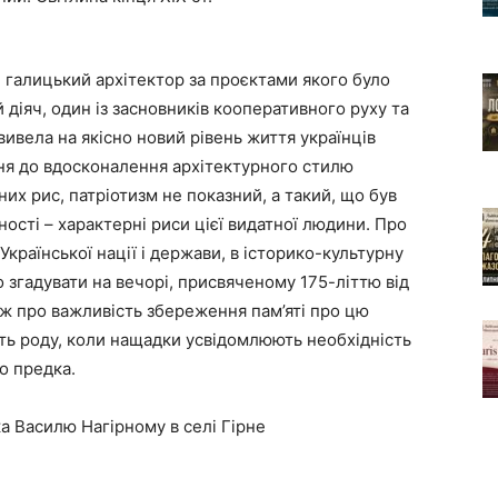
й галицький архітектор за проєктами якого було
діяч, один із засновників кооперативного руху та
вивела на якісно новий рівень життя українців
ння до вдосконалення архітектурного стилю
них рис, патріотизм не показний, а такий, що був
ності – характерні риси цієї видатної людини. Про
Української нації і держави, в історико-культурну
 згадувати на вечорі, присвяченому 175-літтю від
ж про важливість збереження пам’яті про цю
сть роду, коли нащадки усвідомлюють необхідність
о предка.