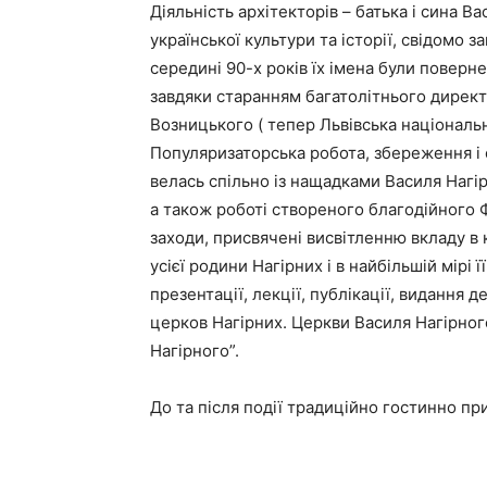
Діяльність архітекторів – батька і сина В
української культури та історії, свідомо 
середині 90-х років їх імена були поверне
завдяки старанням багатолітнього директ
Возницького ( тепер Львівська національн
Популяризаторська робота, збереження і
велась спільно із нащадками Василя Нагі
а також роботі створеного благодійного 
заходи, присвячені висвітленню вкладу в
усієї родини Нагірних і в найбільшій мірі 
презентації, лекції, публікації, видання д
церков Нагірних. Церкви Василя Нагірного
Нагірного”.
До та після події традиційно гостинно 