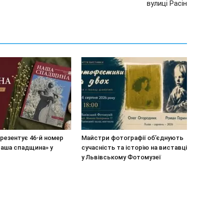
вулиці Расін
резентує 46-й номер
Майстри фотографії об’єднують
Наша спадщина» у
сучасність та історію на виставці
у Львівському Фотомузеї