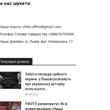
е нас шукати:
Наша пошта: ufoto.office@gmail.com
Телефон Голови товариства +380676759384
Наша Домівка: м. Львів, вул. Коперника, 17
Популярні дописи:
Забута легенда срібного
екрана: у Львові розкажуть
про українську акторку
польського...
08.08.2026
УФОТО репрезентує 46-й
номер видання «Наша