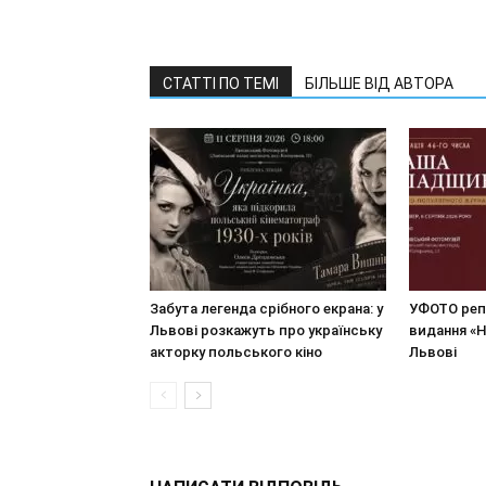
СТАТТІ ПО ТЕМІ
БІЛЬШЕ ВІД АВТОРА
Забута легенда срібного екрана: у
УФОТО реп
Львові розкажуть про українську
видання «
акторку польського кіно
Львові