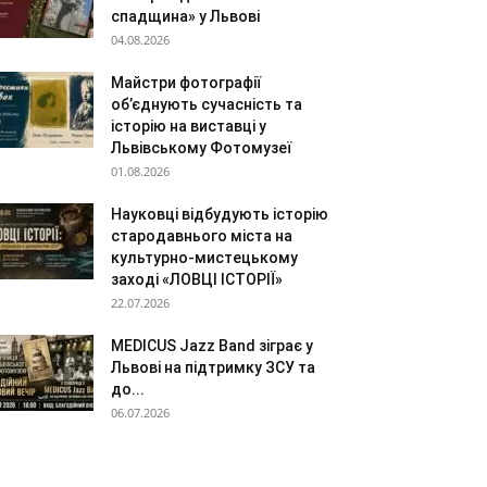
спадщина» у Львові
04.08.2026
Майстри фотографії
об’єднують сучасність та
історію на виставці у
Львівському Фотомузеї
01.08.2026
Науковці відбудують історію
стародавнього міста на
культурно-мистецькому
заході «ЛОВЦІ ІСТОРІЇ»
22.07.2026
MEDICUS Jazz Band зіграє у
Львові на підтримку ЗСУ та
до...
06.07.2026