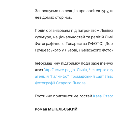
Запрошуємо на лекцію про архітектуру, що 
невідомих сторінок.
Подія організована під патронатом Львівс
культури, національностей та релігій Льві
Фотографічного Товариства (УФОТО), Де
Грушевського у Львові, Львівського Фото
Інформаційну підтримку події забезпечуют
яких
Українське радіо. Львів
,
Четверта сту
агенція “Гал-інфо”
,
Громадський сайт Льв
Фотографії Старого Львова
.
Гостинно пригощатиме гостей
Кава Стар
Роман МЕТЕЛЬСЬКИЙ