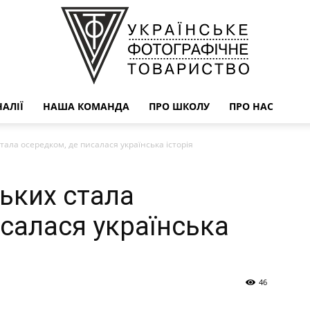
АЛІЇ
НАША КОМАНДА
ПРО ШКОЛУ
ПРО НАС
УФОТО
тала осередком, де писалася українська історія
ських стала
исалася українська
46