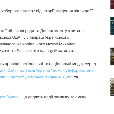
зберігає памʼять: від історії зведення вілли до її
ької обласної ради та Департаменту з питань
вської ОДА і у співпраці Українського
ржавного меморіального музею Михайла
музею та Львівського палацу Мистецтв.
ь провідні регіональні та національні медіа, серед
дія
,
Сайт про Захід України “Бомок”
,
Інформаційна
ова “Форпост”
,
Інтернет-видання “Діло”
та
ого Львова
, що додасть події затишку та смаку.