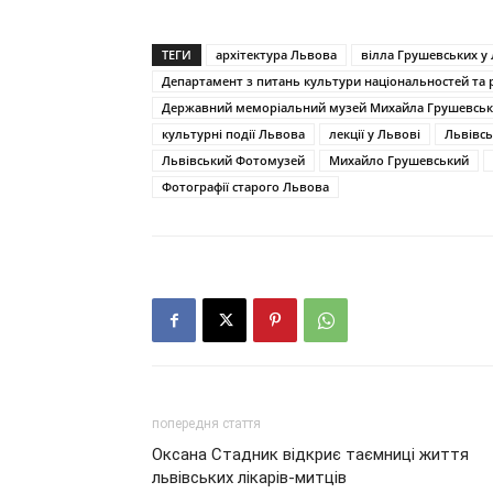
ТЕГИ
архітектура Львова
вілла Грушевських у
Департамент з питань культури національностей та р
Державний меморіальний музей Михайла Грушевсько
культурні події Львова
лекції у Львові
Львівсь
Львівський Фотомузей
Михайло Грушевський
Фотографії старого Львова
попередня стаття
Оксана Стадник відкриє таємниці життя
львівських лікарів-митців