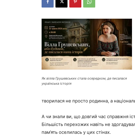
Як вілла Грушевських стала осередком, де писалася
українська історія
творилася не просто родинна, а національ
А чи знали ви, що довгий час справжня іс
Більшість перехожих навіть не здогадувал
пам’ять оселилась у цих стінах.