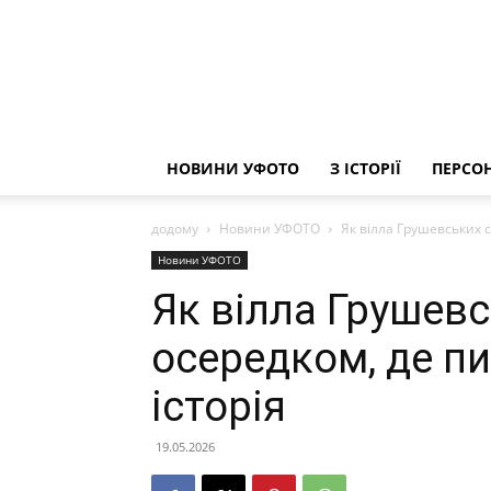
НОВИНИ УФОТО
З ІСТОРІЇ
ПЕРСОН
додому
Новини УФОТО
Як вілла Грушевських с
Новини УФОТО
Як вілла Грушев
осередком, де п
історія
19.05.2026