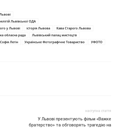
 Львові
елігій Львівської ОДА
го у Львові
історія Львова
Кава Старого Львова
ка обласна рада
Львівський палац мистецтв
Софія Легін
Українське Фотографічне Товариство
УФОТО
наступна стаття
У Львові презентують фільм «Важке
братерство» та обговорять трагедію на