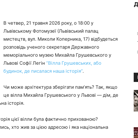
Д
В четвер, 21 травня 2026 року, о 18:00 у
Львівському Фотомузеї (Львівський палац
мистецтв, вул. Миколи Коперника, 17) відбудеться
розповідь ученого секретаря Державного
меморіального музею Михайла Грушевського у
Львові Софії Легін
“Вілла Грушевських, або
будинок, де писалася наша історія”
.
Чи може архітектура зберігати памʼять? Так, якщо
це вілла Михайла Грушевського у Львові — дім, де
на історія.
торія цієї вілли була фактично прихованою?
ись, хто жив за цією адресою і яка національна