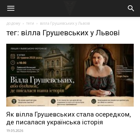
додому
теги
вілла Грушевських у Львові
тег: вілла Грушевських у Львові
Як вілла Грушевських стала осередком,
де писалася українська історія
19.05.2026