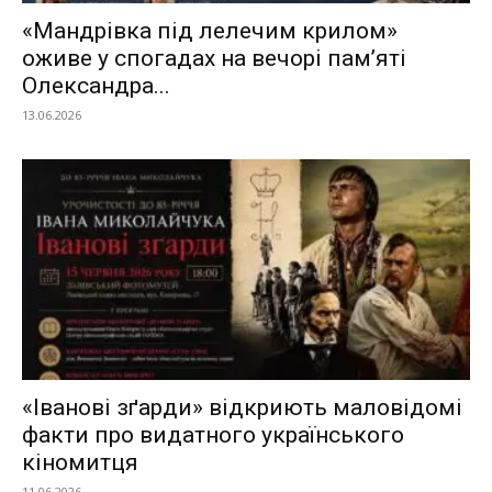
«Мандрівка під лелечим крилом»
оживе у спогадах на вечорі пам’яті
Олександра...
13.06.2026
«Іванові зґарди» відкриють маловідомі
факти про видатного українського
кіномитця
11.06.2026