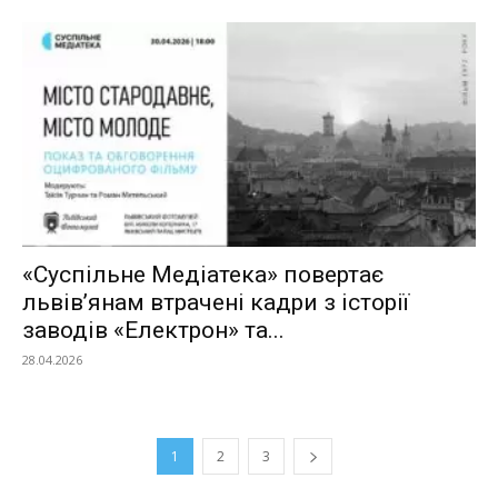
«Суспільне Медіатека» повертає
львів’янам втрачені кадри з історії
заводів «Електрон» та...
28.04.2026
1
2
3