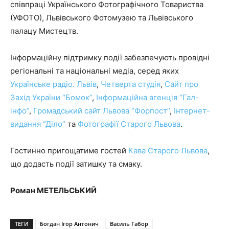
співпраці Українського Фотографічного Товариства
(УФОТО), Львівського Фотомузею та Львівського
палацу Мистецтв.
Інформаційну підтримку події забезпечують провідні
регіональні та національні медіа, серед яких
Українське радіо. Львів
,
Четверта студія
,
Сайт про
Захід України “Бомок”
,
Інформаційна агенція “Гал-
інфо”
,
Громадський сайт Львова “Форпост”
,
Інтернет-
видання “Діло”
та
Фотографії Старого Львова
.
Гостинно пригощатиме гостей
Кава Старого Львова
,
що додасть події затишку та смаку.
Роман МЕТЕЛЬСЬКИЙ
ТЕГИ
Богдан Ігор Антонич
Василь Габор