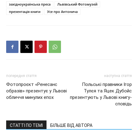
західноукраїнська преса
Львівський Фотомузей
презентація книги
Усе про Антонича
попередня стаття
наступна стаття
Фотопроєкт «Ренесанс
Польські правники Ігор
образів» презентує у Львові
Тулєя та Яцек Дубойс
обличчя минулих епох
презентують у Львові книгу-
сповідь
СТАТТІ ПО ТЕМІ
БІЛЬШЕ ВІД АВТОРА