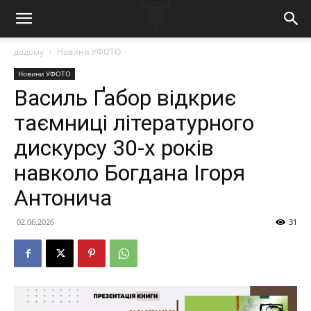
додому
Новини УФОТО
Новини УФОТО
Василь Ґабор відкриє
таємниці літературного
дискурсу 30-х років
навколо Богдана Ігоря
Антонича
02.06.2026
31