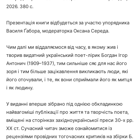
2026. 380 с.
Презентація книги відбудеться за участю упорядника
Василя Ґабора, модераторка Оксана Середа.
Чим далі ми віддаляємося від часу, в якому жив і
творив видатний український поет-лірик Богдан Ігор
Антонич (1909–1937), тим сильніше сяє для нас його
зоря і тим більше зацікавлення викликають люди, які
його оточували, і те, як вони сприймали його як митця
і як людину.
У виданні вперше зібрано під однією обкладинкою
найвагоміші публікації про життя та творчість поета,
вміщені на сторінках західноукраїнської преси 30-х рр.
ХХ ст. Сучасний читач зможе ознайомитися із
рецензіями провідних тогочасних критиків на збірки Б.