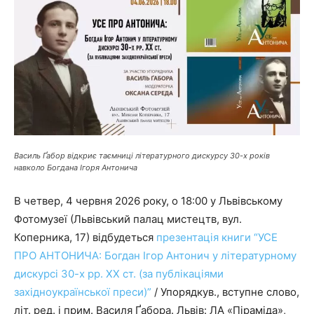
Василь Ґабор відкриє таємниці літературного дискурсу 30-х років
навколо Богдана Ігоря Антонича
В четвер, 4 червня 2026 року, о 18:00 у Львівському
Фотомузеї (Львівський палац мистецтв, вул.
Коперника, 17) відбудеться
презентація книги “УСЕ
ПРО АНТОНИЧА: Богдан Ігор Антонич у літературному
дискурсі 30-х рр. ХХ ст. (за публікаціями
західноукраїнської преси)”
/ Упорядкув., вступне слово,
літ. ред. і прим. Василя Ґабора. Львів: ЛА «Піраміда»,