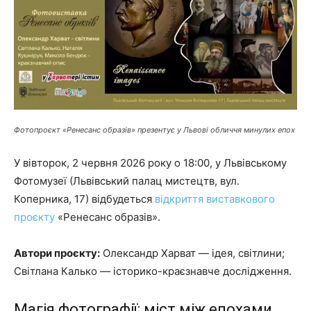
Фотопроєкт «Ренесанс образів» презентує у Львові обличчя минулих епох
У вівторок, 2 червня 2026 року о 18:00, у Львівському
Фотомузеї (Львівський палац мистецтв, вул.
Коперника, 17) відбудеться
відкриття виставкового
проєкту
«Ренесанс образів».
Автори проєкту:
Олександр Харват — ідея, світлини;
Світлана Калько — історико-краєзнавче дослідження.
Магія фотографії: міст між епохами