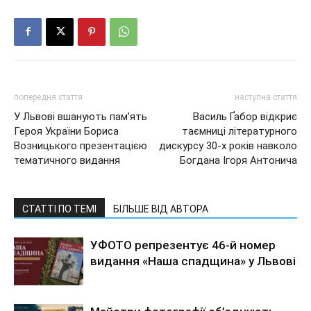
попередня стаття
наступна стаття
У Львові вшанують пам’ять
Василь Ґабор відкриє
Героя України Бориса
таємниці літературного
Возницького презентацією
дискурсу 30-х років навколо
тематичного видання
Богдана Ігоря Антонича
СТАТТІ ПО ТЕМІ
БІЛЬШЕ ВІД АВТОРА
УФОТО репрезентує 46-й номер
видання «Наша спадщина» у Львові