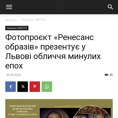
додому
Новини УФОТО
Новини УФОТО
Фотопроєкт «Ренесанс
образів» презентує у
Львові обличчя минулих
епох
30.05.2026
45