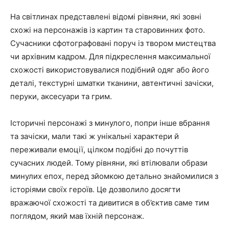
На світлинах представлені відомі рівняни, які зовні
схожі на персонажів із картин та старовинних фото.
Сучасники сфотографовані поруч із твором мистецтва
чи архівним кадром. Для підкреслення максимальної
схожості використовувалися подібний одяг або його
деталі, текстурні шматки тканини, автентичні зачіски,
перуки, аксесуари та грим.
Історичні персонажі з минулого, попри інше вбрання
та зачіски, мали такі ж унікальні характери й
переживали емоції, цілком подібні до почуттів
сучасних людей. Тому рівняни, які втілювали образи
минулих епох, перед зйомкою детально знайомилися з
історіями своїх героїв. Це дозволило досягти
вражаючої схожості та дивитися в об’єктив саме тим
поглядом, який мав їхній персонаж.