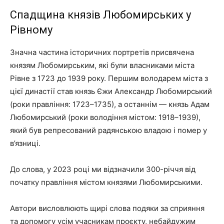
Спадщина князів Любомирських у
Рівному
Значна частина історичних портретів присвячена
князям Любомирським, які були власниками міста
Рівне з 1723 до 1939 року. Першим володарем міста з
цієї династії став князь Єжи Александр Любомирський
(роки правління: 1723–1735), а останнім — князь Адам
Любомирський (роки володіння містом: 1918–1939),
який був репресований радянською владою і помер у
в’язниці.
До слова, у 2023 році ми відзначили 300-річчя від
початку правління містом князями Любомирськими.
Автори висловлюють щирі слова подяки за сприяння
та допомогу усім учасникам проєкту, небайдужим