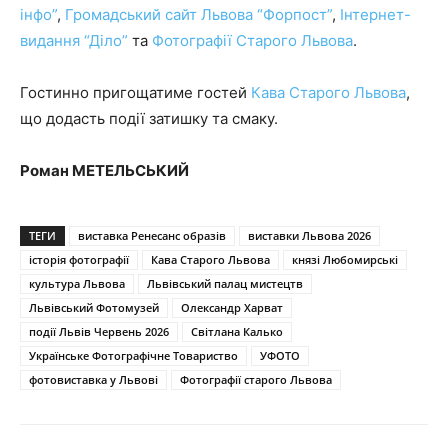
інфо”
,
Громадський сайт Львова “Форпост”
,
Інтернет-
видання “Діло”
та
Фотографії Старого Львова
.
Гостинно пригощатиме гостей
Кава Старого Львова
,
що додасть події затишку та смаку.
Роман МЕТЕЛЬСЬКИЙ
ТЕГИ
виставка Ренесанс образів
виставки Львова 2026
історія фотографії
Кава Старого Львова
князі Любомирські
культура Львова
Львівський палац мистецтв
Львівський Фотомузей
Олександр Харват
події Львів Червень 2026
Світлана Калько
Українське Фотографічне Товариство
УФОТО
фотовиставка у Львові
Фотографії старого Львова