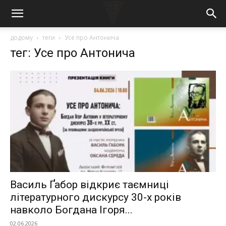
додому
теги
Усе про Антонича
тег: Усе про Антонича
Василь Ґабор відкриє таємниці
літературного дискурсу 30-х років
навколо Богдана Ігоря...
02.06.2026