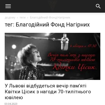
додому
теги
Благодійний Фонд Нагірних
тег: Благодійний Фонд Нагірних
У Львові відбудеться вечір пам’яті
Квітки Цісик з нагоди 70-тилітнього
ювілею
03.04.2023