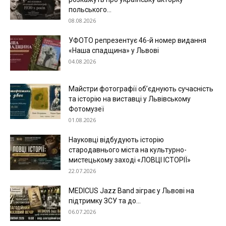
польського...
08.08.2026
УФОТО репрезентує 46-й номер видання
«Наша спадщина» у Львові
04.08.2026
Майстри фотографії об’єднують сучасність
та історію на виставці у Львівському
Фотомузеї
01.08.2026
Науковці відбудують історію
стародавнього міста на культурно-
мистецькому заході «ЛОВЦІ ІСТОРІЇ»
22.07.2026
MEDICUS Jazz Band зіграє у Львові на
підтримку ЗСУ та до...
06.07.2026