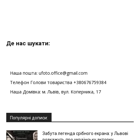
Де нас шукати:
Наша пошта: ufoto.office@gmail.com
Телефон Голови товариства +380676759384
Наша Домівка: м. Львів, вул. Коперника, 17
Популярні дописи:
Забута легенда срібного екрана: у Львові
розкажуть про українську акторку