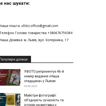
е нас шукати:
Наша пошта: ufoto.office@gmail.com
Телефон Голови товариства +380676759384
Наша Домівка: м. Львів, вул. Коперника, 17
Популярні дописи:
УФОТО репрезентує 46-й
номер видання «Наша
спадщина» у Львові
04.08.2026
Майстри фотографії
об’єднують сучасність та
історію на виставці у