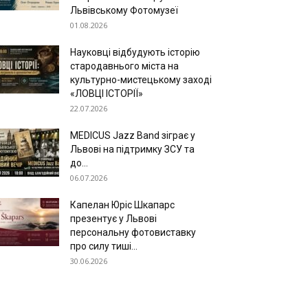
Львівському Фотомузеї
01.08.2026
Науковці відбудують історію
стародавнього міста на
культурно-мистецькому заході
«ЛОВЦІ ІСТОРІЇ»
22.07.2026
MEDICUS Jazz Band зіграє у
Львові на підтримку ЗСУ та
до...
06.07.2026
Капелан Юріс Шкапарс
презентує у Львові
персональну фотовиставку
про силу тиші...
30.06.2026