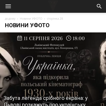
додому
Новини УФОТО
сторінка 28
НОВИНИ УФОТО
Забута легенда срібного екрана: у
Львові розкажуть про українську