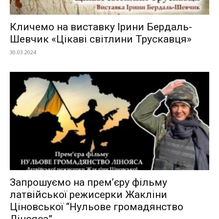
Кличемо на виставку Ірини Бердаль-
Шевчик «Цікаві світлини Трускавця»
30.03.2024
Запрошуємо на прем’єру фільму
латвійської режисерки Жакліни
Ціновської “Нульове громадянство