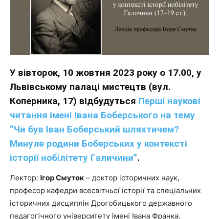
У вівторок, 10 жовтня 2023 року о 17.00, у
Львівському палаці мистецтв (вул.
Коперника, 17) відбудуться
Перші наукові
читання імені Івана Боберського на тему
“Чи був Іван Боберський шляхтичем?
Минуле родини Боберських у контексті
історії нобілітету Галичини”
.
Лектор:
Ігор Смуток
– доктор історичних наук,
професор кафедри всесвітньої історії та спеціальних
історичних дисциплін Дрогобицького державного
педагогічного університету імені Івана Франка.