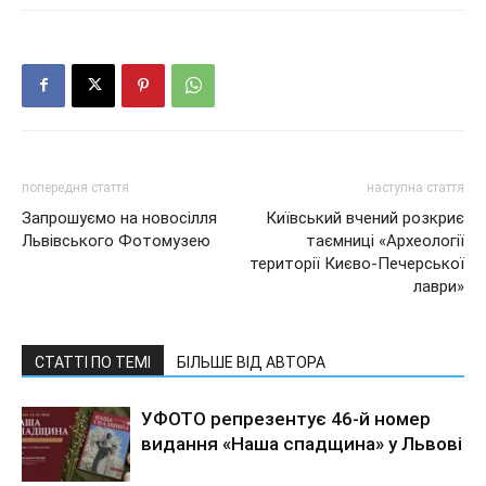
попередня стаття
наступна стаття
Запрошуємо на новосілля
Київський вчений розкриє
Львівського Фотомузею
таємниці «Археології
території Києво-Печерської
лаври»
СТАТТІ ПО ТЕМІ
БІЛЬШЕ ВІД АВТОРА
УФОТО репрезентує 46-й номер
видання «Наша спадщина» у Львові