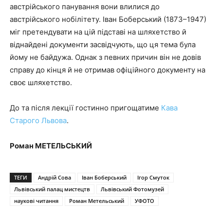
австрійського панування вони влилися до
австрійського нобілітету. Іван Боберський (1873–1947)
міг претендувати на цій підставі на шляхетство й
віднайдені документи засвідчують, що ця тема була
йому не байдужа. Однак з певних причин він не довів
справу до кінця й не отримав офіційного документу на
своє шляхетство.
До та після лекції гостинно пригощатиме
Кава
Старого Львова
.
Роман МЕТЕЛЬСЬКИЙ
ТЕГИ
Андрій Сова
Іван Боберський
Ігор Смуток
Львівський палац мистецтв
Львівський Фотомузей
наукові читання
Роман Метельський
УФОТО