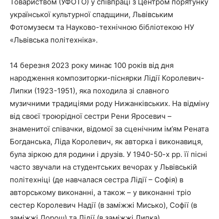
Товариством (УФОТО) у співпраці з Центром порятунку
української культурної спадщини, Львівським
Фотомузеєм та Науково-технічною бібліотекою НУ
«Львівська політехніка».
14 березня 2023 року минає 100 років від дня
народження композиторки-піснярки Лідії Королевич-
Липки (1923-1951), яка походила зі славного
музичними традиціями роду Нижанківських. На відміну
від своєї троюрідної сестри Рени Яросевич –
знаменитої співачки, відомої за сценічним ім’ям Рената
Богданська, Ліда Королевич, як авторка і виконавиця,
була зіркою для родини і друзів. У 1940-50-х рр. її пісні
часто звучали на студентських вечорах у Львівській
політехніці (де навчалася сестра Лідії – Софія) в
авторському виконанні, а також – у виконанні тріо
сестер Королевич Надії (в заміжжі Мисько), Софії (в
заміжжі Дорош) та Лідії (в заміжжі Липка).