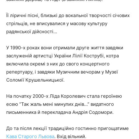
Її ліричні пісні, близькі до вокальної творчості січових
стрільців, не вписувалися у масову культуру
радянської дійсності…
У 1990-х роках вони отримали друге життя завдяки
заслуженій артистці України Лілії Кострубі, котра
включила окремі з них до свого концертного
репертуару, і завдяки Музичним вечорам у Музеї
Соломії Крушельницької.
На початку 2000-х Ліда Королевич стала героїнею
есею “Так жаль мені минулих днів…” видатного
письменника й перекладача Андрія Содомори.
До та після лекції традиційно гостинно пригощатиме
Кава Старого Львова
. Вхід вільний.