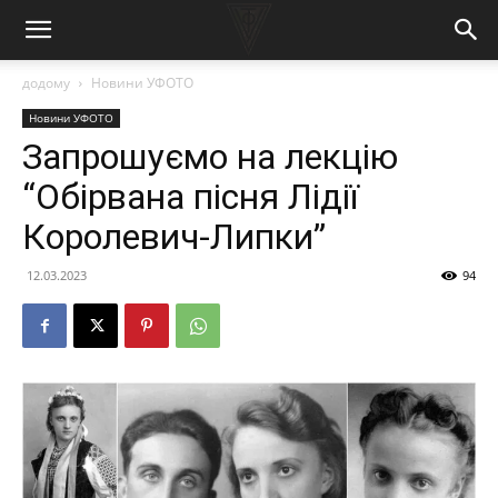
додому
Новини УФОТО
Новини УФОТО
Запрошуємо на лекцію
“Обірвана пісня Лідії
Королевич-Липки”
12.03.2023
94