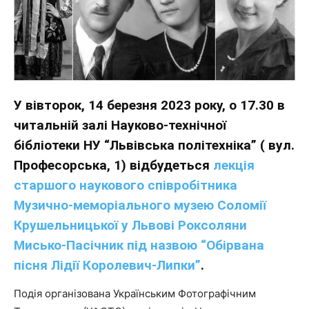
У вівторок, 14 березня 2023 року, о 17.30 в
читальній залі Науково-технічної
бібліотеки НУ “Львівська політехніка” ( вул.
Професорська, 1) відбудеться
лекція
старшого наукового співробітника
Музично-меморіального музею Соломії
Крушельницької у Львові Роксоляни
Мисько-Пасічник під назвою “Обірвана
пісня Лідії Королевич-Липки”
.
Подія організована Українським Фотографічним