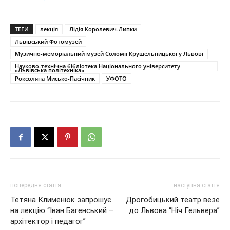
ТЕГИ
лекція
Лідія Королевич-Липки
Львівський Фотомузей
Музично-меморіальний музей Соломії Крушельницької у Львові
Науково-технічна бібліотека Національного університету
«Львівська політехніка»
Роксоляна Мисько-Пасічник
УФОТО
попередня стаття
наступна стаття
Тетяна Клименюк запрошує
Дрогобицький театр везе
на лекцію “Іван Багенський –
до Львова “Ніч Гельвера”
архітектор і педагог”