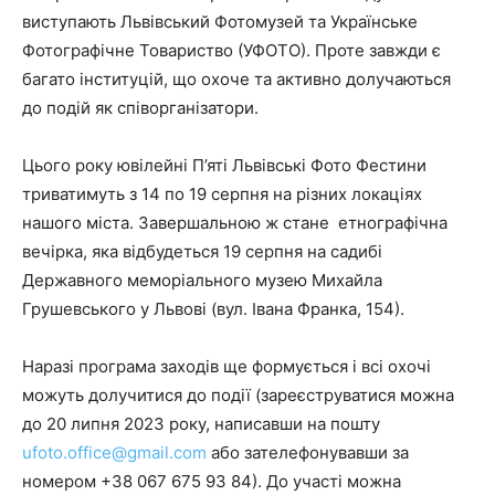
виступають Львівський Фотомузей та Українське
Фотографічне Товариство (УФОТО). Проте завжди є
багато інституцій, що охоче та активно долучаються
до подій як співорганізатори.
Цього року ювілейні П’яті Львівські Фото Фестини
триватимуть з 14 по 19 серпня на різних локаціях
нашого міста. Завершальною ж стане етнографічна
вечірка, яка відбудеться 19 серпня на садибі
Державного меморіального музею Михайла
Грушевського у Львові (вул. Івана Франка, 154).
Наразі програма заходів ще формується і всі охочі
можуть долучитися до події (зареєструватися можна
до 20 липня 2023 року, написавши на пошту
ufoto.office@gmail.com
або зателефонувавши за
номером +38 067 675 93 84). До участі можна