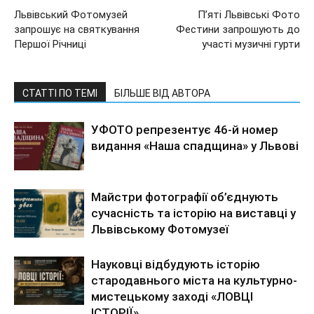
Львівський Фотомузей
П’яті Львівські Фото
запрошує на святкування
Фестини запрошують до
Першої Річниці
участі музичні гурти
СТАТТІ ПО ТЕМІ
БІЛЬШЕ ВІД АВТОРА
УФОТО репрезентує 46-й номер
видання «Наша спадщина» у Львові
Майстри фотографії об’єднують
сучасність та історію на виставці у
Львівському Фотомузеї
Науковці відбудують історію
стародавнього міста на культурно-
мистецькому заході «ЛОВЦІ
ІСТОРІЇ»