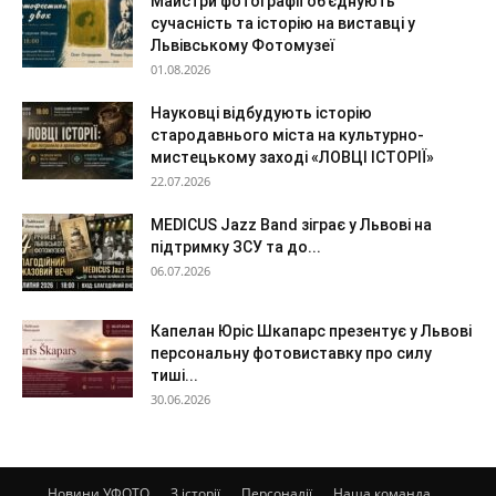
Майстри фотографії об’єднують
сучасність та історію на виставці у
Львівському Фотомузеї
01.08.2026
Науковці відбудують історію
стародавнього міста на культурно-
мистецькому заході «ЛОВЦІ ІСТОРІЇ»
22.07.2026
MEDICUS Jazz Band зіграє у Львові на
підтримку ЗСУ та до...
06.07.2026
Капелан Юріс Шкапарс презентує у Львові
персональну фотовиставку про силу
тиші...
30.06.2026
Новини УФОТО
З історії
Персоналії
Наша команда