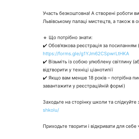
Участь безкоштовна! А створені роботи ви
Львівському палаці мистецтв, а також в о
🔹 Що потрібно знати:
✔️ Обов’язкова реєстрація за посиланням (
https://forms.gle/g1YJm62CSpwrLtHKA
✔️ Візьміть із собою улюблену світлину (а
відтворити у техніці ціанотипії
✔️ Якщо вам менше 18 років – потрібна пи
завантажити у реєстраційній формі)
Заходьте на сторінку школи та слідкуйте
shkolu/
Приходьте творити і відкривати для себе ч