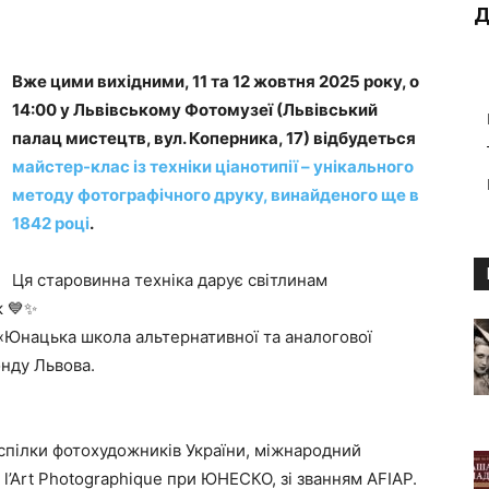
Д
Вже цими вихідними, 11 та 12 жовтня 2025 року, о
14:00 у Львівському Фотомузеї (Львівський
палац мистецтв, вул. Коперника, 17) відбудеться
майстер-клас із техніки ціанотипії – унікального
методу фотографічного друку, винайденого ще в
1842 році
.
Ця старовинна техніка дарує світлинам
к 💙✨
«Юнацька школа альтернативної та аналогової
нду Львова.
спілки фотохудожників України, міжнародний
 l’Art Photographique при ЮНЕСКО, зі званням AFIAP.