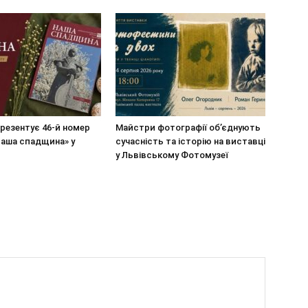
резентує 46-й номер
Майстри фотографії об’єднують
Наша спадщина» у
сучасність та історію на виставці
у Львівському Фотомузеї