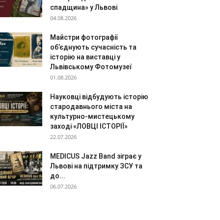
спадщина» у Львові
04.08.2026
Майстри фотографії
об’єднують сучасність та
історію на виставці у
Львівському Фотомузеї
01.08.2026
Науковці відбудують історію
стародавнього міста на
культурно-мистецькому
заході «ЛОВЦІ ІСТОРІЇ»
22.07.2026
MEDICUS Jazz Band зіграє у
Львові на підтримку ЗСУ та
до...
06.07.2026