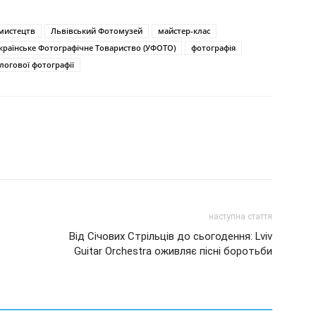
 мистецтв
Львівський Фотомузей
майстер-клас
країнське Фотографічне Товариство (УФОТО)
фотографія
логової фотографії
наступна стаття
Від Січових Стрільців до сьогодення: Lviv
Guitar Orchestra оживляє пісні боротьби