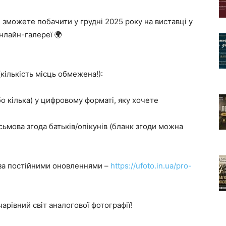
 зможете побачити у грудні 2025 року на виставці у
нлайн-галереї 🌍
кількість місць обмежена!):
бо кілька) у цифровому форматі, яку хочете
сьмова згода батьків/опікунів (бланк згоди можна
 за постійними оновленнями –
https://ufoto.in.ua/pro-
арівний світ аналогової фотографії!