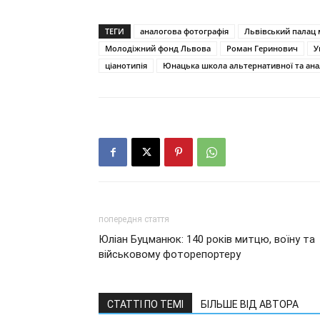
ТЕГИ
аналогова фотографія
Львівський палац
Молодіжний фонд Львова
Роман Геринович
У
ціанотипія
Юнацька школа альтернативної та ана
попередня стаття
Юліан Буцманюк: 140 років митцю, воїну та
військовому фоторепортеру
СТАТТІ ПО ТЕМІ
БІЛЬШЕ ВІД АВТОРА