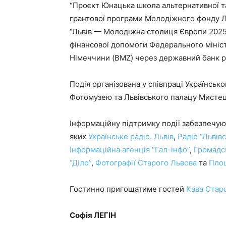
“Проєкт Юнацька школа альтернативної та
грантової програми Молодіжного фонду Ль
“Львів — Молодіжна столиця Європи 2025
фінансової допомоги Федерального мініст
Німеччини (BMZ) через державний банк р
Подія організована у співпраці Українськ
Фотомузею та Львівського палацу Мистец
Інформаційну підтримку події забезпечуют
яких
Українське радіо. Львів
,
Радіо “Львів
Інформаційна агенція “Гал-інфо”
,
Громадс
“Діло”
,
Фотографії Старого Львова
та
Пло
Гостинно пригощатиме гостей
Кава Стар
Софія ЛЕГІН