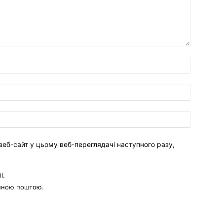
веб-сайт у цьому веб-переглядачі наступного разу,
l.
онною поштою.