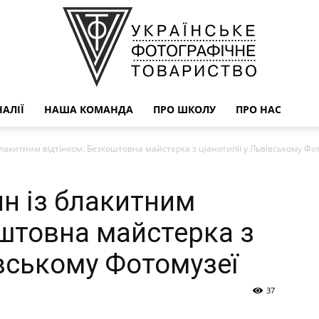
АЛІЇ
НАША КОМАНДА
ПРО ШКОЛУ
ПРО НАС
УФОТО
блакитним відтінком: Безкоштовна майстерка з ціанотипії у Львівському Фо
ин із блакитним
оштовна майстерка з
івському Фотомузеї
37