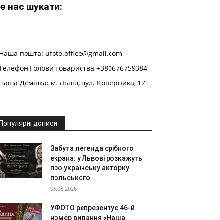
е нас шукати:
Наша пошта: ufoto.office@gmail.com
Телефон Голови товариства +380676759384
Наша Домівка: м. Львів, вул. Коперника, 17
Популярні дописи:
Забута легенда срібного
екрана: у Львові розкажуть
про українську акторку
польського...
08.08.2026
УФОТО репрезентує 46-й
номер видання «Наша