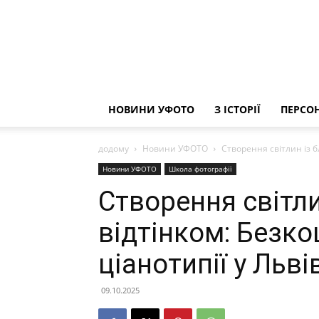
НОВИНИ УФОТО
З ІСТОРІЇ
ПЕРСОН
додому
Новини УФОТО
Створення світлин із 
Новини УФОТО
Школа фотографії
Створення світл
відтінком: Безк
ціанотипії у Льв
09.10.2025