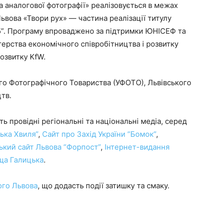
 аналогової фотографії» реалізовується в межах
вова «Твори рух» — частина реалізації титулу
”. Програму впроваджено за підтримки ЮНІСЕФ та
ерства економічного співробітництва і розвитку
озвитку KfW.
ого Фотографічного Товариства (УФОТО), Львівського
тв.
ь провідні регіональні та національні медіа, серед
ська Хвиля”
,
Сайт про Захід України “Бомок”
,
ький сайт Львова “Форпост”
,
Інтернет-видання
ща Галицька
.
ого Львова
, що додасть події затишку та смаку.