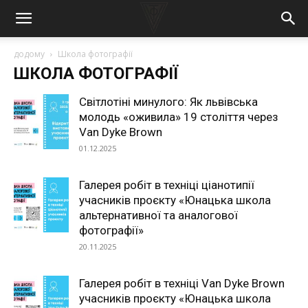
додому
Школа фотографії
ШКОЛА ФОТОГРАФІЇ
Світлотіні минулого: Як львівська
молодь «оживила» 19 століття через
Van Dyke Brown
01.12.2025
Галерея робіт в техніці ціанотипії
учасників проєкту «Юнацька школа
альтернативної та аналогової
фотографії»
20.11.2025
Галерея робіт в техніці Van Dyke Brown
учасників проєкту «Юнацька школа