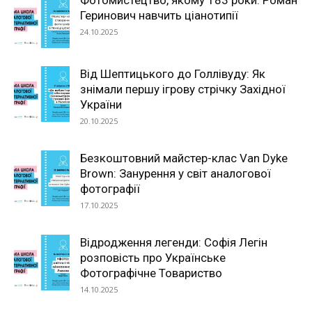
Фотомистецтво, якому 183 роки: Роман
Геринович навчить ціанотипії
24.10.2025
Від Шептицького до Голлівуду: Як
знімали першу ігрову стрічку Західної
України
20.10.2025
Безкоштовний майстер-клас Van Dyke
Brown: Занурення у світ аналогової
фотографії
17.10.2025
Відродження легенди: Софія Легін
розповість про Українське
Фотографічне Товариство
14.10.2025