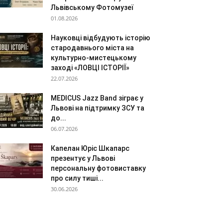
Львівському Фотомузеї
01.08.2026
Науковці відбудують історію
стародавнього міста на
культурно-мистецькому
заході «ЛОВЦІ ІСТОРІЇ»
22.07.2026
MEDICUS Jazz Band зіграє у
Львові на підтримку ЗСУ та
до...
06.07.2026
Капелан Юріс Шкапарс
презентує у Львові
персональну фотовиставку
про силу тиші...
30.06.2026