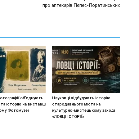
про аптекарів Пєпес-Поратинських
отографії об’єднують
Науковці відбудують історію
 та історію на виставці
стародавнього міста на
кому Фотомузеї
культурно-мистецькому заході
«ЛОВЦІ ІСТОРІЇ»