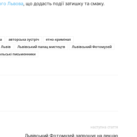
ого Львова
, що додасть події затишку та смаку.
a
авторська зустріч
етно-кримінал
Львів
Львівський палац мистецтв
Львівський Фотомузей
ольські письменники
наступна стаття
Львівський Фотомузей запрошує на лекцію