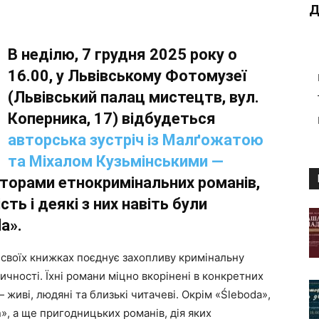
Д
В неділю, 7 грудня 2025 року о
16.00, у Львівському Фотомузеї
(Львівський палац мистецтв, вул.
Коперника, 17) відбудеться
авторська зустріч із Малґожатою
та Міхалом Кузьмінськими —
вторами етнокримінальних романів,
ть і деякі з них навіть були
a».
 своїх книжках поєднує захопливу кримінальну
тичності. Їхні романи міцно вкорінені в конкретних
— живі, людяні та близькі читачеві. Окрім «Śleboda»,
», а ще пригодницьких романів, дія яких