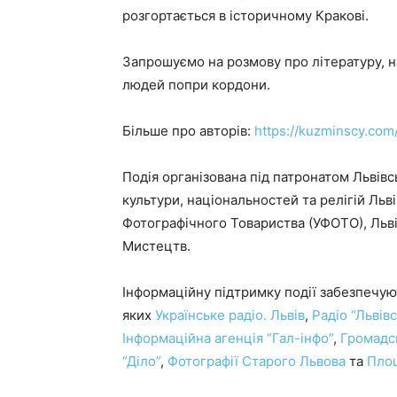
розгортається в історичному Кракові.
Запрошуємо на розмову про літературу, н
людей попри кордони.
Більше про авторів:
https://kuzminscy.com
Подія організована під патронатом Львівс
культури, національностей та релігій Льві
Фотографічного Товариства (УФОТО), Льв
Мистецтв.
Інформаційну підтримку події забезпечуют
яких
Українське радіо. Львів
,
Радіо “Львів
Інформаційна агенція “Гал-інфо”
,
Громадс
“Діло”
,
Фотографії Старого Львова
та
Пло