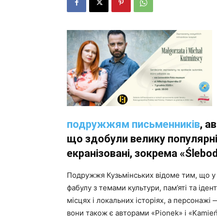
подружжям письменників
, а
що здобули велику популярніс
екранізовані, зокрема «Ślebod
Подружжя Кузьмінських відоме тим, що у
фабулу з темами культури, пам’яті та іден
місцях і локальних історіях, а персонажі 
вони також є авторами «Pionek» і «Kamień