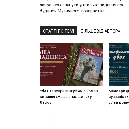
запрошує оглянути унікальне видання про
будинок Музичного товариства
СТАТТІ ПО ТЕМІ
БІЛЬШЕ ВІД АВТОРА
УФОТО репрезентує 46-й номер
Майстри ф
видання «Наша спадщина» у
сучасність
Львові
у Львівсь