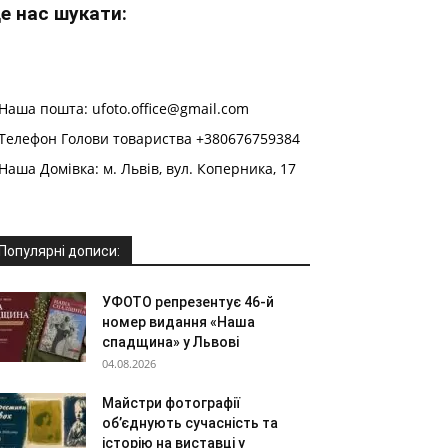
е нас шукати:
Наша пошта: ufoto.office@gmail.com
Телефон Голови товариства +380676759384
Наша Домівка: м. Львів, вул. Коперника, 17
Популярні дописи:
УФОТО репрезентує 46-й
номер видання «Наша
спадщина» у Львові
04.08.2026
Майстри фотографії
об’єднують сучасність та
історію на виставці у