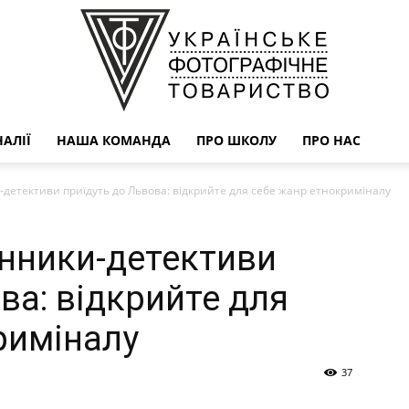
АЛІЇ
НАША КОМАНДА
ПРО ШКОЛУ
ПРО НАС
УФОТО
детективи приїдуть до Львова: відкрийте для себе жанр етнокриміналу
нники-детективи
ва: відкрийте для
риміналу
37