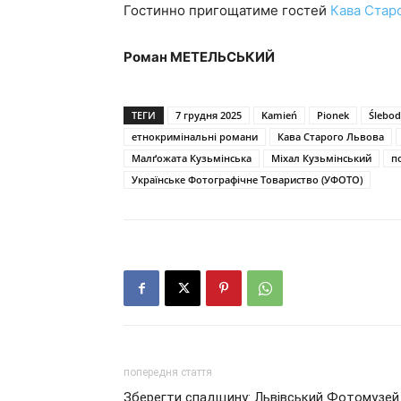
Гостинно пригощатиме гостей
Кава Стар
Роман МЕТЕЛЬСЬКИЙ
ТЕГИ
7 грудня 2025
Kamień
Pionek
Ślebod
етнокримінальні романи
Кава Старого Львова
Малґожата Кузьмінська
Міхал Кузьмінський
п
Українське Фотографічне Товариство (УФОТО)
попередня стаття
Зберегти спадщину: Львівський Фотомузей