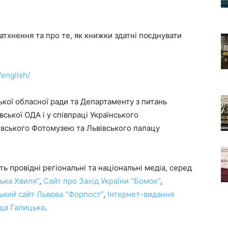
атхнення та про те, як книжки здатні поєднувати
/english/
ької обласної ради та Департаменту з питань
вської ОДА і у співпраці Українського
івського Фотомузею та Львівського палацу
ь провідні регіональні та національні медіа, серед
ська Хвиля”
,
Сайт про Захід України “Бомок”
,
ький сайт Львова “Форпост”
,
Інтернет-видання
ща Галицька
.