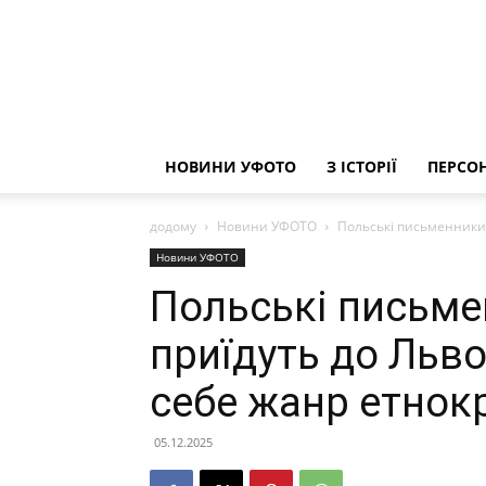
НОВИНИ УФОТО
З ІСТОРІЇ
ПЕРСОН
додому
Новини УФОТО
Польські письменники-
Новини УФОТО
Польські письме
приїдуть до Льво
себе жанр етнок
05.12.2025