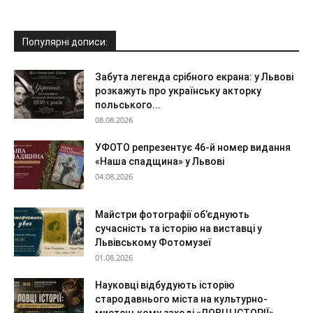
Популярні дописи:
Забута легенда срібного екрана: у Львові
розкажуть про українську акторку
польського...
08.08.2026
УФОТО репрезентує 46-й номер видання
«Наша спадщина» у Львові
04.08.2026
Майстри фотографії об’єднують
сучасність та історію на виставці у
Львівському Фотомузеї
01.08.2026
Науковці відбудують історію
стародавнього міста на культурно-
мистецькому заході «ЛОВЦІ ІСТОРІЇ»