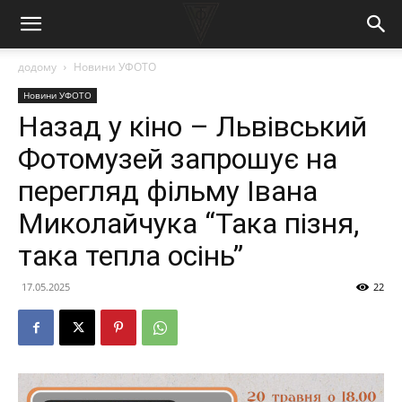
додому
Новини УФОТО
Новини УФОТО
Назад у кіно – Львівський
Фотомузей запрошує на
перегляд фільму Івана
Миколайчука “Така пізня,
така тепла осінь”
17.05.2025
22