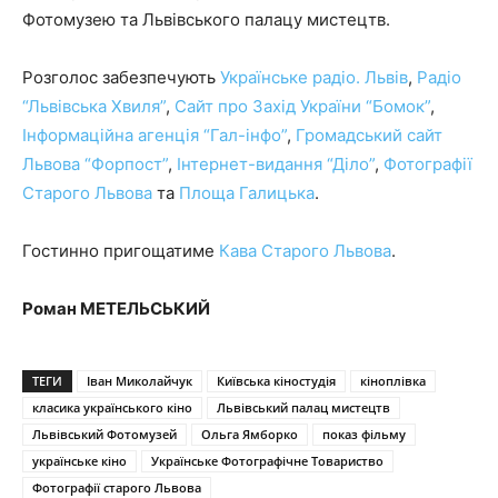
Фотомузею та Львівського палацу мистецтв.
Розголос забезпечують
Українське радіо. Львів
,
Радіо
“Львівська Хвиля”
,
Сайт про Захід України “Бомок”
,
Інформаційна агенція “Гал-інфо”
,
Громадський сайт
Львова “Форпост”
,
Інтернет-видання “Діло”
,
Фотографії
Старого Львова
та
Площа Галицька
.
Гостинно пригощатиме
Кава Старого Львова
.
Роман МЕТЕЛЬСЬКИЙ
ТЕГИ
Іван Миколайчук
Київська кіностудія
кіноплівка
класика українського кіно
Львівський палац мистецтв
Львівський Фотомузей
Ольга Ямборко
показ фільму
українське кіно
Українське Фотографічне Товариство
Фотографії старого Львова