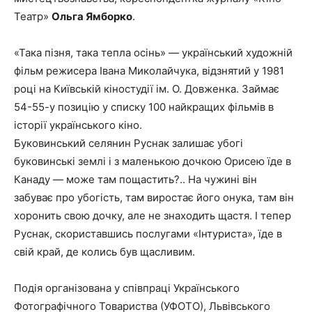
Театр»
Ольга Ямборко
.
«Така пізня, така тепла осінь» — український художній
фільм режисера Івана Миколайчука, відзнятий у 1981
році на Київській кіностудії ім. О. Довженка. Займає
54-55-у позицію у списку 100 найкращих фільмів в
історії українського кіно.
Буковинський селянин Руснак залишає убогі
буковинські землі і з маленькою дочкою Орисею їде в
Канаду — може там пощастить?.. На чужині він
забуває про убогість, там виростає його онука, там він
хоронить свою дочку, але не знаходить щастя. І тепер
Руснак, скориставшись послугами «Інтуриста», їде в
свій край, де колись був щасливим.
Подія організована у співпраці Українського
Фотографічного Товариства (УФОТО), Львівського