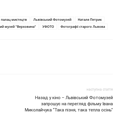
 палац мистецтв
Львівський Фотомузей
Наталя Петрик
ий музей "Верховина"
УФОТО
Фотографії старого Львова
наступна стаття
Назад у кіно – Львівський Фотомузей
запрошує на перегляд фільму Івана
Миколайчука “Така пізня, така тепла осінь”