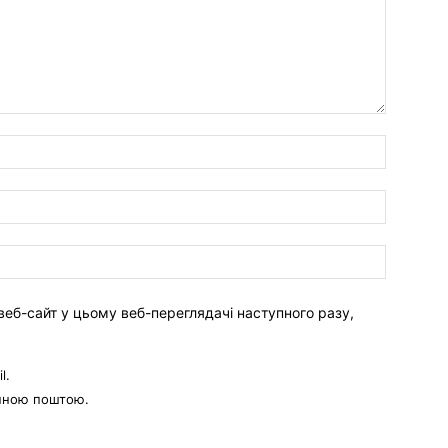
веб-сайт у цьому веб-переглядачі наступного разу,
l.
онною поштою.