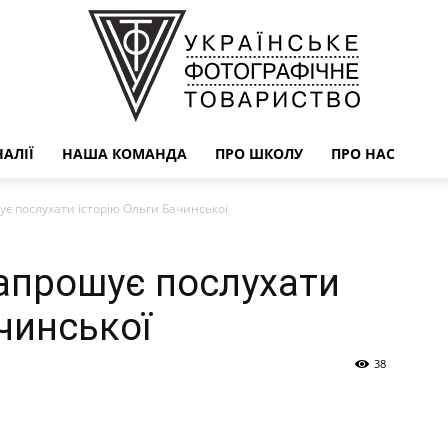
АЛІЇ
НАША КОМАНДА
ПРО ШКОЛУ
ПРО НАС
УФОТО
є послухати історію Ольги Бачинської
апрошує послухати
чинської
38