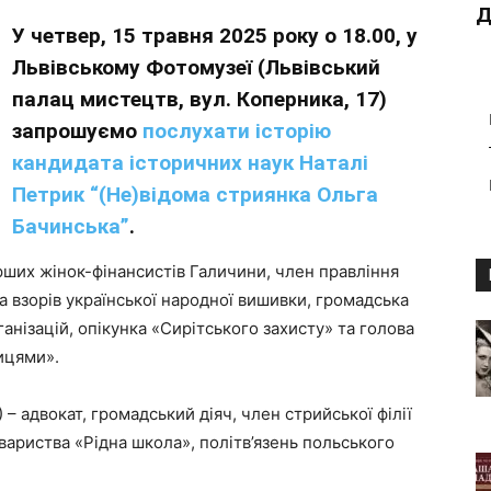
Д
У четвер, 15 травня 2025 року о 18.00, у
Львівському Фотомузеї (Львівський
палац мистецтв, вул. Коперника, 17)
запрошуємо
послухати історію
кандидата історичних наук Наталі
Петрик “(Не)відома стриянка Ольга
Бачинська”
.
ерших жінок-фінансистів Галичини, член правління
 взорів української народної вишивки, громадська
ганізацій, опікунка «Сирітського захисту» та голова
ицями».
) – адвокат, громадський діяч, член стрийської філії
овариства «Рідна школа», політв’язень польського