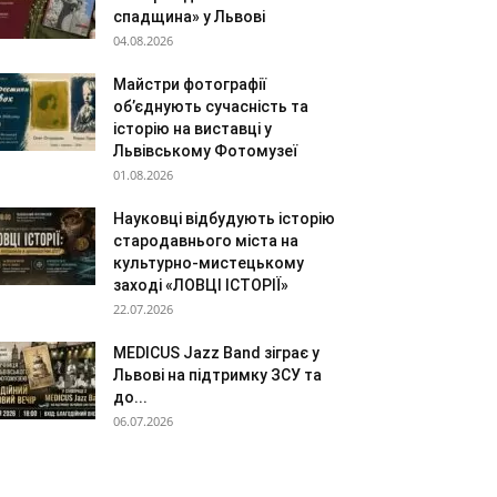
спадщина» у Львові
04.08.2026
Майстри фотографії
об’єднують сучасність та
історію на виставці у
Львівському Фотомузеї
01.08.2026
Науковці відбудують історію
стародавнього міста на
культурно-мистецькому
заході «ЛОВЦІ ІСТОРІЇ»
22.07.2026
MEDICUS Jazz Band зіграє у
Львові на підтримку ЗСУ та
до...
06.07.2026