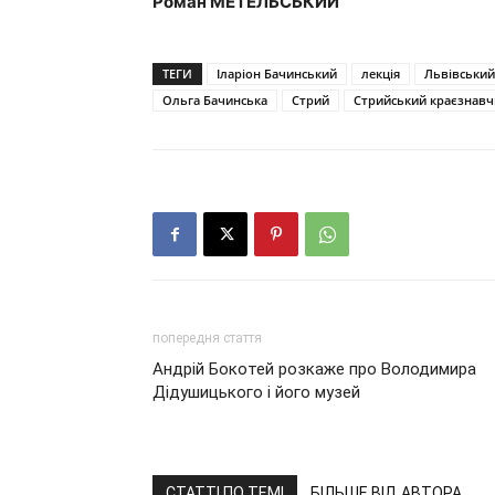
Роман МЕТЕЛЬСЬКИЙ
ТЕГИ
Іларіон Бачинський
лекція
Львівський
Ольга Бачинська
Стрий
Стрийський краєзнавч
попередня стаття
Андрій Бокотей розкаже про Володимира
Дідушицького і його музей
СТАТТІ ПО ТЕМІ
БІЛЬШЕ ВІД АВТОРА