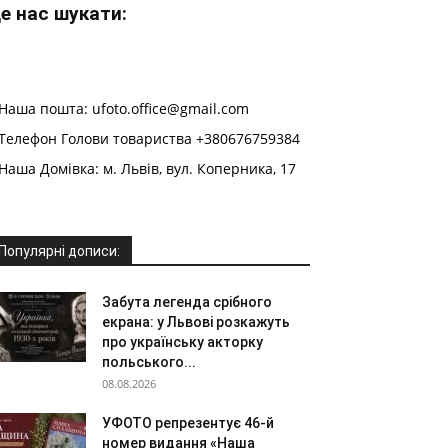
е нас шукати:
Наша пошта: ufoto.office@gmail.com
Телефон Голови товариства +380676759384
Наша Домівка: м. Львів, вул. Коперника, 17
Популярні дописи:
Забута легенда срібного
екрана: у Львові розкажуть
про українську акторку
польського...
08.08.2026
УФОТО репрезентує 46-й
номер видання «Наша