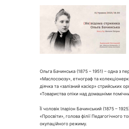
Ольга Бачинська (1875 – 1951) – одна з п
«Маслосоюзу», етнограф та колекціонерка
діячка та «залізний касієр» стрийських ор
«Товариства опіки над домашніми помічн
Її чоловік Іларіон Бачинський (1875 – 1925
«Просвіти», голова філії Педагогічного т
окупаційного режиму.