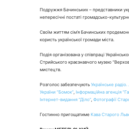
Подружжя Бачинських – представники українс
непересічні постаті громадсько-культурн
Своїм життям сім’я Бачинських продемон
користь української громади міста.
Подія організована у співпраці Українськ
Стрийського краєзнавчого музею “Верхов
мистецтв.
Розголос забезпечують
Українське радіо.
України “Бомок”
,
Інформаційна агенція “Га
Інтернет-видання “Діло”
,
Фотографії Стар
Гостинно пригощатиме
Кава Старого Льв