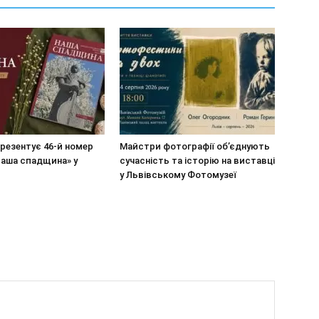
резентує 46-й номер
Майстри фотографії об’єднують
Наша спадщина» у
сучасність та історію на виставці
у Львівському Фотомузеї