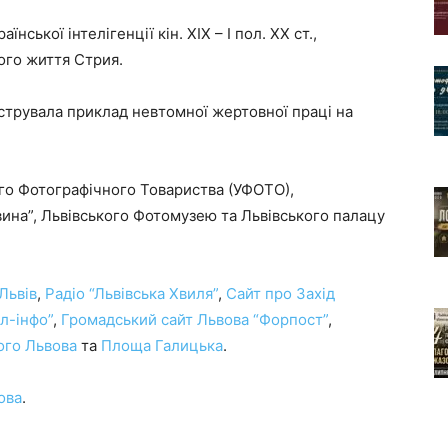
ької інтелігенції кін. ХІХ – І пол. ХХ ст.,
ого життя Стрия.
струвала приклад невтомної жертовної праці на
ого Фотографічного Товариства (УФОТО),
ина”, Львівського Фотомузею та Львівського палацу
 Львів
,
Радіо “Львівська Хвиля”
,
Сайт про Захід
л-інфо”
,
Громадський сайт Львова “Форпост”
,
ого Львова
та
Площа Галицька
.
ова
.