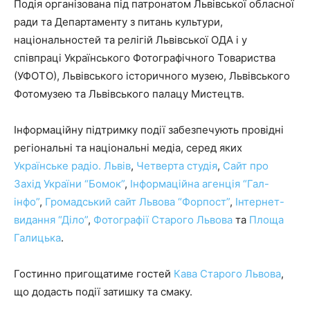
Подія організована під патронатом Львівської обласної
ради та Департаменту з питань культури,
національностей та релігій Львівської ОДА і у
співпраці Українського Фотографічного Товариства
(УФОТО), Львівського історичного музею, Львівського
Фотомузею та Львівського палацу Мистецтв.
Інформаційну підтримку події забезпечують провідні
регіональні та національні медіа, серед яких
Українське радіо. Львів
,
Четверта студія
,
Сайт про
Захід України “Бомок”
,
Інформаційна агенція “Гал-
інфо”
,
Громадський сайт Львова “Форпост”
,
Інтернет-
видання “Діло”
,
Фотографії Старого Львова
та
Площа
Галицька
.
Гостинно пригощатиме гостей
Кава Старого Львова
,
що додасть події затишку та смаку.