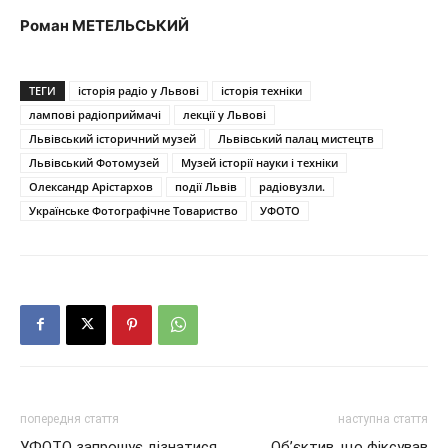
Роман МЕТЕЛЬСЬКИЙ
ТЕГИ
історія радіо у Львові
історія техніки
лампові радіоприймачі
лекції у Львові
Львівський історичний музей
Львівський палац мистецтв
Львівський Фотомузей
Музей історії науки і техніки
Олександр Арістархов
події Львів
радіовузли.
Українське Фотографічне Товариство
УФОТО
попередня стаття
наступна стаття
УФОТО запрошує дізнатися
Об’єктив, що фіксував