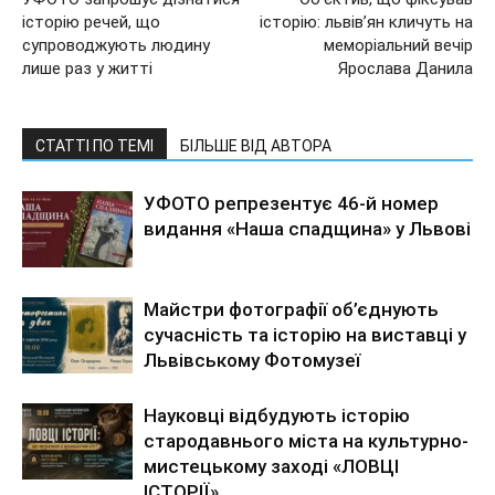
історію речей, що
історію: львів’ян кличуть на
супроводжують людину
меморіальний вечір
лише раз у житті
Ярослава Данила
СТАТТІ ПО ТЕМІ
БІЛЬШЕ ВІД АВТОРА
УФОТО репрезентує 46-й номер
видання «Наша спадщина» у Львові
Майстри фотографії об’єднують
сучасність та історію на виставці у
Львівському Фотомузеї
Науковці відбудують історію
стародавнього міста на культурно-
мистецькому заході «ЛОВЦІ
ІСТОРІЇ»