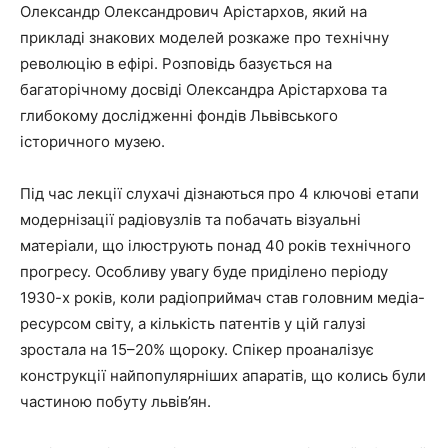
Олександр Олександрович Арістархов, який на
прикладі знакових моделей розкаже про технічну
революцію в ефірі. Розповідь базується на
багаторічному досвіді Олександра Арістархова та
глибокому дослідженні фондів Львівського
історичного музею.
Під час лекції слухачі дізнаються про 4 ключові етапи
модернізації радіовузлів та побачать візуальні
матеріали, що ілюструють понад 40 років технічного
прогресу. Особливу увагу буде приділено періоду
1930-х років, коли радіоприймач став головним медіа-
ресурсом світу, а кількість патентів у цій галузі
зростала на 15–20% щороку. Спікер проаналізує
конструкції найпопулярніших апаратів, що колись були
частиною побуту львів’ян.