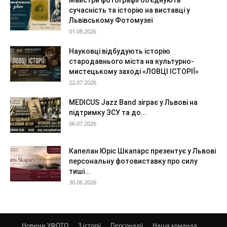
сучасність та історію на виставці у
Львівському Фотомузеї
01.08.2026
Науковці відбудують історію
стародавнього міста на культурно-
мистецькому заході «ЛОВЦІ ІСТОРІЇ»
22.07.2026
MEDICUS Jazz Band зіграє у Львові на
підтримку ЗСУ та до...
06.07.2026
Капелан Юріс Шкапарс презентує у Львові
персональну фотовиставку про силу
тиші...
30.06.2026
Новини УФОТО
З історії
Персоналії
Наша команда