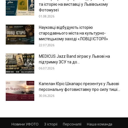
та історію на виставці у Львівському
Фотомузеї
01.08.2026
Науковці відбудують історію
стародавнього міста на культурно-
мистецькому заході «ЛОВЦІ ІСТОРІЇ»
22.07.2026
MEDICUS Jazz Band зіграє у Львові на
підтримку ЗСУ та до...
06.07.2026
Капелан Юріс Шкапарс презентує у Львові
персональну фотовиставку про силу тиші...
30.06.2026
Новини УФОТО
З історії
Персоналії
Наша команда