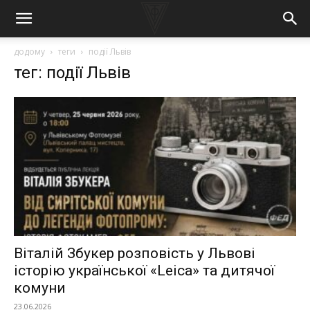
додому
теги
події Львів
тег: події Львів
Віталій Збукер розповість у Львові
історію української «Leica» та дитячої
комуни
23.06.2026