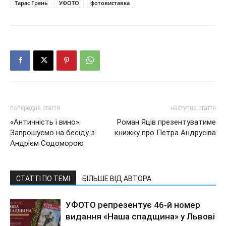
Тарас Грень
УФОТО
фотовиставка
попередня стаття
наступна стаття
«Античність і вино».
Роман Яців презентуватиме
Запрошуємо на бесіду з
книжку про Петра Андрусіва
Андрієм Содоморою
СТАТТІ ПО ТЕМІ
БІЛЬШЕ ВІД АВТОРА
УФОТО репрезентує 46-й номер
видання «Наша спадщина» у Львові