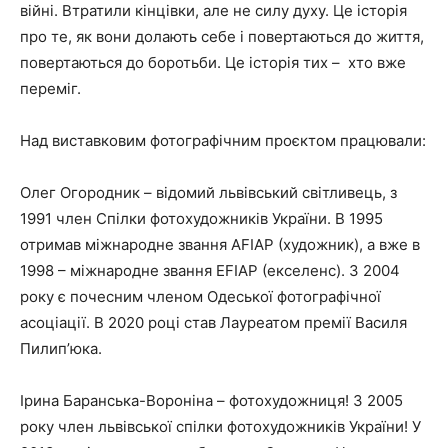
війні. Втратили кінцівки, але не силу духу. Це історія
про те, як вони долають себе і повертаються до життя,
Редагувати
повертаються до боротьби. Це історія тих –
хто вже
дату
переміг.
та
час
Над виставковим фотографічним проєктом працювали:
Олег Огородник – відомий львівський світливець, з
1991 член Спілки фотохудожників України. В 1995
отримав міжнародне звання AFIAP (художник), а вже в
1998 – міжнародне звання EFIAP (екселенс). З 2004
року є почесним членом Одеської фотографічної
асоціації. В 2020 році став Лауреатом премії Василя
Пилип’юка.
Ірина Баранська-Вороніна – фотохудожниця! З 2005
року член львівської спілки фотохудожників України! У