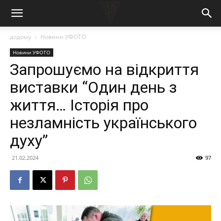
додому
Новини УФОТО
Новини УФОТО
Запрошуємо на відкриття
виставки “Один день з
життя… Історія про
незламність українського
духу”
21.02.2024
97