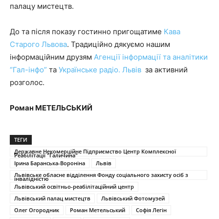
палацу мистецтв.
До та після показу гостинно пригощатиме
Кава
Старого Львова
. Традиційно дякуємо нашим
інформаційним друзям
Агенції інформації та аналітики
“Гал-інфо”
та
Українське радіо. Львів
за активний
розголос.
Роман МЕТЕЛЬСЬКИЙ
ТЕГИ
Державне Некомерційне Підприємство Центр Комплексної
Реабілітації "Галичина"
Ірина Баранська-Вороніна
Львів
Львівське обласне відділення Фонду соціального захисту осіб з
інвалідністю
Львівський освітньо-реабілітаційний центр
Львівський палац мистецтв
Львівський Фотомузей
Олег Огородник
Роман Метельський
Софія Легін