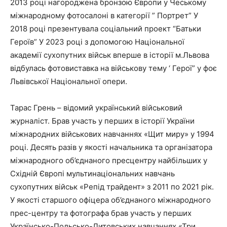
2013 році нагороджена бронзою Європи у Чеському
міжнародному фотосалоні в категорії ” Портрет” У
2018 році презентувала соціальний проект “Батьки
Героїв” У 2023 році з допомогою Національної
академії сухопутних військ вперше в історії м.Львова
відбулась фотовиставка на військову тему ‘ Герої” у фоє
Львівської Національної опери.
Тарас Грень – відомий український військовий
журналіст. Брав участь у перших в історії України
міжнародних військових навчаннях «Щит миру» у 1994
році. Десять разів у якості начальника та організатора
міжнародного об’єднаного пресцентру найбільших у
Східній Європі мультинаціональних навчань
сухопутних військ «Репід трайдент» з 2011 по 2021 рік.
У якості старшого офіцера об’єднаного міжнародного
прес-центру та фотографа брав участь у перших
Українсько-Польсько-Литовських навчаннях «Три