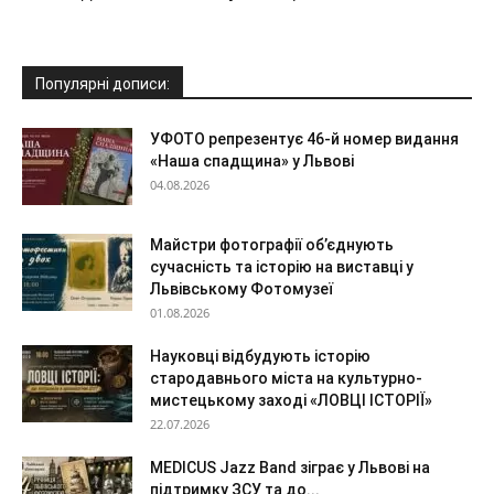
Популярні дописи:
УФОТО репрезентує 46-й номер видання
«Наша спадщина» у Львові
04.08.2026
Майстри фотографії об’єднують
сучасність та історію на виставці у
Львівському Фотомузеї
01.08.2026
Науковці відбудують історію
стародавнього міста на культурно-
мистецькому заході «ЛОВЦІ ІСТОРІЇ»
22.07.2026
MEDICUS Jazz Band зіграє у Львові на
підтримку ЗСУ та до...