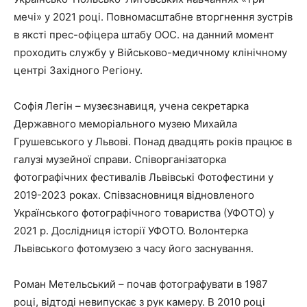
мечі» у 2021 році. Повномасштабне вторгнення зустрів
в яксті прес-офіцера штабу ООС. на данний момент
проходить службу у Військово-медичному клінічному
центрі Західного Регіону.
Софія Легін – музеєзнавиця, учена секретарка
Державного меморіального музею Михайла
Грушевського у Львові. Понад двадцять років працює в
галузі музейної справи. Співорганізаторка
фотографічних фестивалів Львівські Фотофестини у
2019-2023 роках. Співзасновниця відновленого
Українського фотографічного товариства (УФОТО) у
2021 р. Дослідниця історії УФОТО. Волонтерка
Львівського фотомузею з часу його заснування.
Роман Метельський – почав фотографувати в 1987
році, відтоді невипускає з рук камеру. В 2010 році