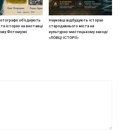
отографії об’єднують
Науковці відбудують історію
 та історію на виставці
стародавнього міста на
кому Фотомузеї
культурно-мистецькому заході
«ЛОВЦІ ІСТОРІЇ»