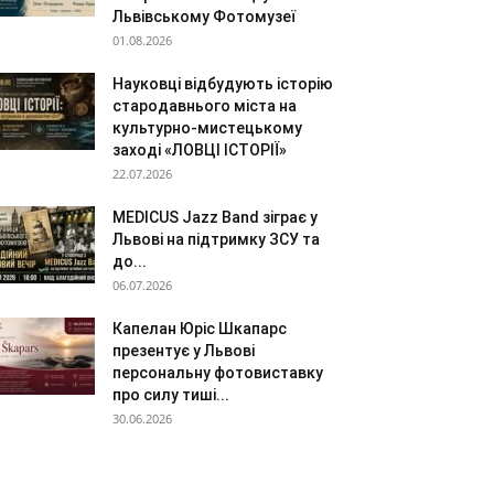
Львівському Фотомузеї
01.08.2026
Науковці відбудують історію
стародавнього міста на
культурно-мистецькому
заході «ЛОВЦІ ІСТОРІЇ»
22.07.2026
MEDICUS Jazz Band зіграє у
Львові на підтримку ЗСУ та
до...
06.07.2026
Капелан Юріс Шкапарс
презентує у Львові
персональну фотовиставку
про силу тиші...
30.06.2026