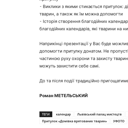
⁃ Виклики з якими стикається притулок: 
тварин, а також як їм можна допомогти
⁃ Історія створення благодійних календарі
благодійних календарів, які тварини на них
Наприкінці презентації у Вас буде можлив
допомогти притулку донатом. Не пропусті
частиною руху охорони та захисту тварин
можуть захистити себе самі.
До та після події традиційно пригощати
Роман МЕТЕЛЬСЬКИЙ
ТЕГИ
календар
Львівський палац мистецтв
Притулок «Домівка врятованих тварин»
УФОТО