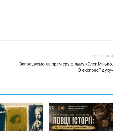
наступна стаття
Запрошуємо на прем’єру фільму «Олег Мінько.
В експресії духу»