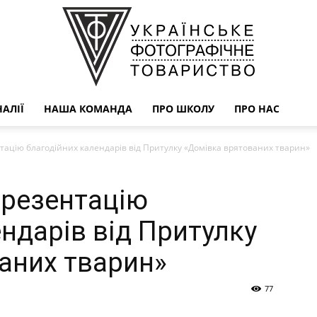
АЛІЇ
НАША КОМАНДА
ПРО ШКОЛУ
ПРО НАС
УФОТО
ацію благодійних календарів від Притулку «Домівка врятованих тварин»
презентацію
ндарів від Притулку
аних тварин»
77