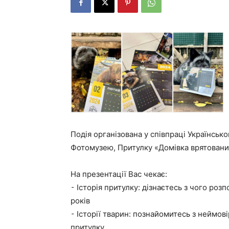
Подія організована у співпраці Українськ
Фотомузею, Притулку «Домівка врятованих
На презентації Вас чекає:
⁃ Історія притулку: дізнаєтесь з чого розп
років
⁃ Історії тварин: познайомитесь з неймові
притулку