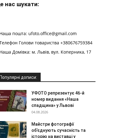
е нас шукати:
Наша пошта: ufoto.office@gmail.com
Телефон Голови товариства +380676759384
Наша Домівка: м. Львів, вул. Коперника, 17
Популярні дописи:
УФОТО репрезентує 46-й
номер видання «Наша
спадщина» у Львові
04.08.2026
Майстри фотографії
об’єднують сучасність та
історію на виставці у