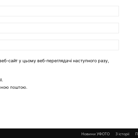
веб-сайт у цьому веб-переглядачі наступного разу,
l.
онною поштою.
Новини УФОТО
З історії
П