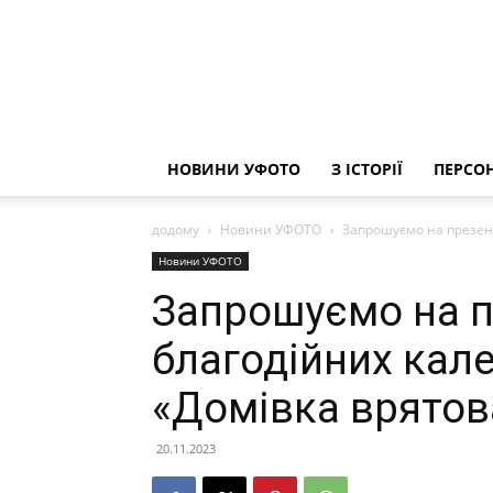
НОВИНИ УФОТО
З ІСТОРІЇ
ПЕРСОН
додому
Новини УФОТО
Запрошуємо на презент
Новини УФОТО
Запрошуємо на 
благодійних кале
«Домівка врятов
20.11.2023