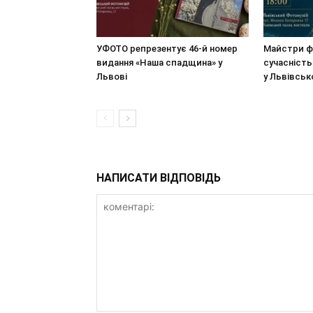
УФОТО репрезентує 46-й номер
Майстри ф
видання «Наша спадщина» у
сучасність
Львові
у Львівсь
НАПИСАТИ ВІДПОВІДЬ