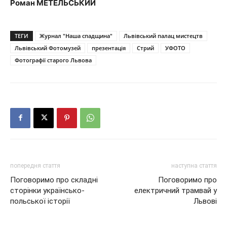
Роман МЕТЕЛЬСЬКИЙ
ТЕГИ
Журнал "Наша спадщина"
Львівський палац мистецтв
Львівський Фотомузей
презентація
Стрий
УФОТО
Фотографії старого Львова
попередня стаття
наступна стаття
Поговоримо про складні
Поговоримо про
сторінки українсько-
електричний трамвай у
польської історії
Львові