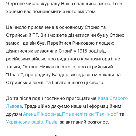
Чергове число журналу Наша спадщина вже є. То ж
хочемо вас познайомити з його змістом.
Це число присвячене в основному Стрию та
Стрийській ТГ. Ви зможете дізнатися чи був у Стрию
замок і де він був. Перейтися Ринковою площею,
дізнатися як визволяли Стрий у 1915 році від
російських військ, про видатного композитора і, не
тільки, Остапа Нижанківського, про стрийський
“Пласт”, про родину Бандер, які здавна мешкали на
Стрийській землі та багато іншого цікавого.
До та після події гостинно пригощатиме
Кава Старого
Львова
. Традиційно дякуємо нашим інформаційним
друзям
Агенції інформації та аналітики “Гал-інфо”
та
Українське радіо. Львів
за активний розголос.