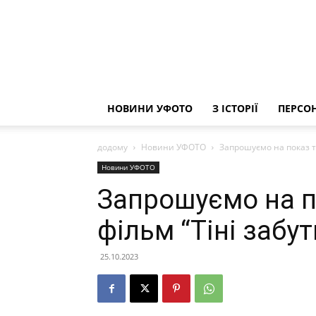
НОВИНИ УФОТО
З ІСТОРІЇ
ПЕРСОН
додому
Новини УФОТО
Запрошуємо на показ та
Новини УФОТО
Запрошуємо на п
фільм “Тіні забут
25.10.2023