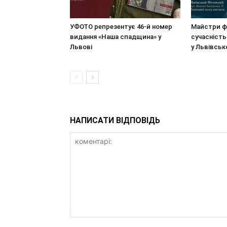
УФОТО репрезентує 46-й номер
Майстри ф
видання «Наша спадщина» у
сучасність
Львові
у Львівсь
НАПИСАТИ ВІДПОВІДЬ