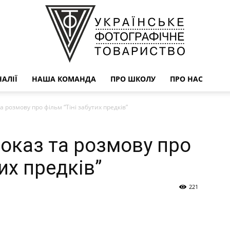
АЛІЇ
НАША КОМАНДА
ПРО ШКОЛУ
ПРО НАС
УФОТО
 розмову про фільм “Тіні забутих предків”
оказ та розмову про
их предків”
221