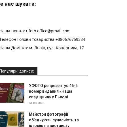
е нас шукати:
Наша пошта: ufoto.office@gmail.com
Телефон Голови товариства +380676759384
Наша Домівка: м. Львів, вул. Коперника, 17
Популярні дописи:
УФОТО репрезентує 46-й
номер видання «Наша
спадщина» у Львові
04.08.2026
Майстри фотографії
об’єднують сучасність та
історію на виставці у