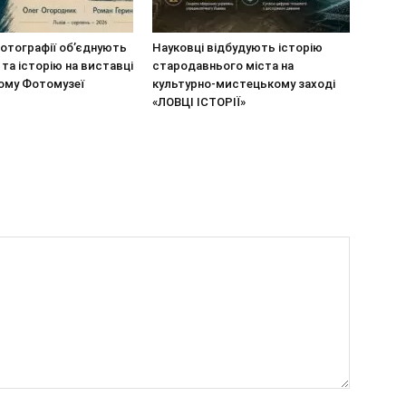
отографії об’єднують
Науковці відбудують історію
 та історію на виставці
стародавнього міста на
кому Фотомузеї
культурно-мистецькому заході
«ЛОВЦІ ІСТОРІЇ»