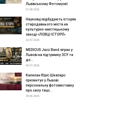
Львівському Фотомузеї
01.08.2026
Науковці відбудують історію
стародавнього міста на
культурно-мистецькому
заході «ЛОВЦІ ІСТОРІЇ»
22.07.2026
MEDICUS Jazz Band зіграє у
Львові на підтримку ЗСУ та
до...
06.07.2026
Капелан Юріс Шкапарс
презентує у Львові
персональну фотовиставку
про силу тиші...
30.06.2026