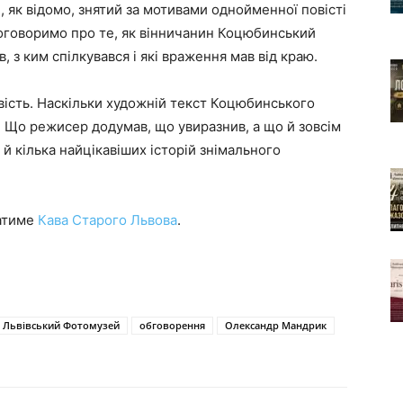
, як відомо, знятий за мотивами однойменної повісті
оговоримо про те, як вінничанин Коцюбинський
, з ким спілкувався і які враження мав від краю.
овість. Наскільки художній текст Коцюбинського
 Що режисер додумав, що увиразнив, а що й зовсім
 й кілька найцікавіших історій знімального
щатиме
Кава Старого Львова
.
Львівський Фотомузей
обговорення
Олександр Мандрик