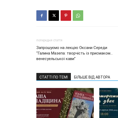
попередня стаття
Запрошуємо на лекцію Оксани Середи
“Галина Мазепа: творчість із присмаком…
венесуельської кави”
СТАТТІ ПО ТЕМІ
БІЛЬШЕ ВІД АВТОРА