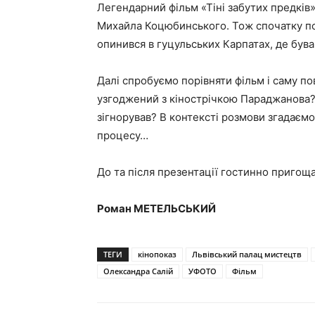
Легендарний фільм «Тіні забутих предків»
Михайла Коцюбинського. Тож спочатку п
опинився в гуцульських Карпатах, де бував
Далі спробуємо порівняти фільм і саму п
узгоджений з кінострічкою Параджанова?
зігнорував? В контексті розмови згадаємо
процесу…
До та після презентації гостинно приго
Роман МЕТЕЛЬСЬКИЙ
ТЕГИ
кінопоказ
Львівський палац мистецтв
Олександра Салій
УФОТО
Фільм