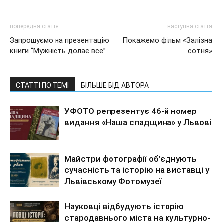
попередня стаття
наступна стаття
Запрошуємо на презентацію
Покажемо фільм «Залізна
книги “Мужність долає все”
сотня»
СТАТТІ ПО ТЕМІ
БІЛЬШЕ ВІД АВТОРА
УФОТО репрезентує 46-й номер
видання «Наша спадщина» у Львові
Майстри фотографії об’єднують
сучасність та історію на виставці у
Львівському Фотомузеї
Науковці відбудують історію
стародавнього міста на культурно-