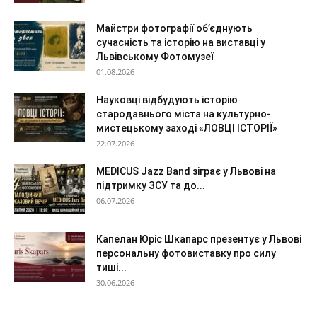
Майстри фотографії об’єднують
сучасність та історію на виставці у
Львівському Фотомузеї
01.08.2026
Науковці відбудують історію
стародавнього міста на культурно-
мистецькому заході «ЛОВЦІ ІСТОРІЇ»
22.07.2026
MEDICUS Jazz Band зіграє у Львові на
підтримку ЗСУ та до...
06.07.2026
Капелан Юріс Шкапарс презентує у Львові
персональну фотовиставку про силу
тиші...
30.06.2026