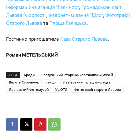
Інформаційна агенція “Гал-інфо”
,
Громадський сайт
Львова “Форпост”
,
Інтернет-видання “Діло”
,
Фотографії
Старого Львова
та
Площа Галицька
.
Гостинно пригощатиме
Кава Старого Львова
.
Роман МЕТЕЛЬСЬКИЙ
ТЕГИ
Броди
Бродівський історико-краєзнавчий музей
Василь Стрільчук
лекція
Львівський палац мистецтв
Львівський Фотомузей
УФОТО
Фотографії старого Львова