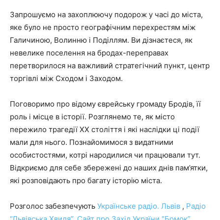
Запрошуємо на захоплюючу подорож у часі до міста,
яке було не просто географічним перехрестям між
Галичиною, Волинню і Поділлям. Ви дізнаєтеся, як
невелике поселення на бродах-переправах
перетворилося на важливий стратегічний пункт, центр
торгівлі між Сходом і Заходом.
Поговоримо про відому єврейську громаду Бродів, її
роль і місце в історії. Розглянемо те, як місто
пережило трагедії XX століття і які наслідки ці події
мали для нього. Познайомимося з видатними
особистостями, котрі народилися чи працювали тут.
Відкриємо для себе збережені до наших днів пам’ятки,
які розповідають про багату історію міста.
Розголос забезпечують
Українське радіо. Львів
,
Радіо
“Львівська Хвиля”
,
Сайт про Захід України “Бомок”
,