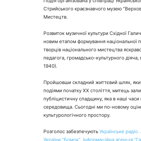
Подія організована у співпраці Українськ
Стрийського краєзнавчого музею “Верхов
Мистецтв.
Розвиток музичної культури Східної Галич
новим етапом формування національної пр
творців національного мистецтва яскраво 
педагога, громадсько-культурного діяча,
1940).
Пройшовши складний життєвий шлях, який
подіями початку ХХ століття, митець за
публіцистичну спадщину, яка в наші часи
середовища. Сьогодні ми по-новому оцін
культурологічного простору.
Розголос забезпечують
Українське радіо.
України “Бомок”
,
Інформаційна агенція “Га