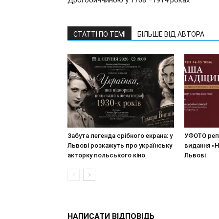
Дрогобиччиною у 1768 –1914 роках”
СТАТТІ ПО ТЕМІ
БІЛЬШЕ ВІД АВТОРА
Забута легенда срібного екрана: у
УФОТО реп
Львові розкажуть про українську
видання «
акторку польського кіно
Львові
НАПИСАТИ ВІДПОВІДЬ