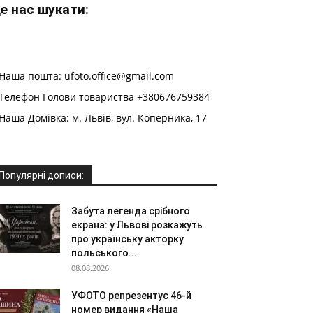
е нас шукати:
Наша пошта: ufoto.office@gmail.com
Телефон Голови товариства +380676759384
Наша Домівка: м. Львів, вул. Коперника, 17
Популярні дописи:
Забута легенда срібного
екрана: у Львові розкажуть
про українську акторку
польського...
08.08.2026
УФОТО репрезентує 46-й
номер видання «Наша