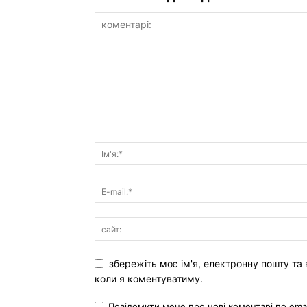
збережіть моє ім'я, електронну пошту та 
коли я коментуватиму.
Повідомити мене про нові коментарі по emai