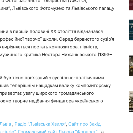
ого Фотографічного Товариства (УФОТО),
ина”, Львівського Фотомузею та Львівського палацу
ини в першій половині ХХ століття відзначався
офесійної творчої школи. Серед барвистого сузір’я
вирізняється постать композитора, піаніста,
 музичного критика Нестора Нижанківського (1893–
 був тісно пов’язаний з суспільно-політичними
лишив теперішнім нащадкам велику композиторську,
 привертає увагу широкого громадянського
юємо творче надбання фундатора українського
 Львів
,
Радіо “Львівська Хвиля”
,
Сайт про Захід
л-інфо”
,
Громадський сайт Львова “Форпост”
та