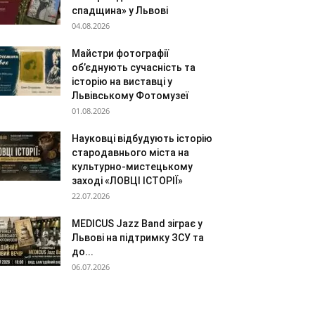
спадщина» у Львові
04.08.2026
Майстри фотографії
об’єднують сучасність та
історію на виставці у
Львівському Фотомузеї
01.08.2026
Науковці відбудують історію
стародавнього міста на
культурно-мистецькому
заході «ЛОВЦІ ІСТОРІЇ»
22.07.2026
MEDICUS Jazz Band зіграє у
Львові на підтримку ЗСУ та
до...
06.07.2026