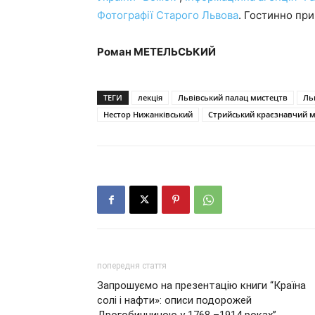
Фотографії Старого Львова
. Гостинно п
Роман МЕТЕЛЬСЬКИЙ
ТЕГИ
лекція
Львівський палац мистецтв
Ль
Нестор Нижанківський
Стрийський краєзнавчий м
попередня стаття
Запрошуємо на презентацію книги “Країна
солі і нафти»: описи подорожей