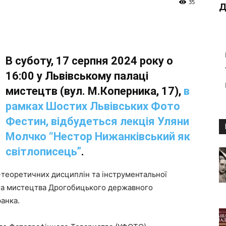
35
Д
В суботу, 17 серпня 2024 року о
16:00 у Львівському палаці
мистецтв (вул. М.Коперника, 17),
в
рамках Шостих Львівських Фото
Фестин, відбудеться лекція Уляни
Молчко “Нестор Нижанківський як
світлописець”
.
теоретичних дисциплін та інструментальної
и та мистецтва Дрогобицького державного
ранка.