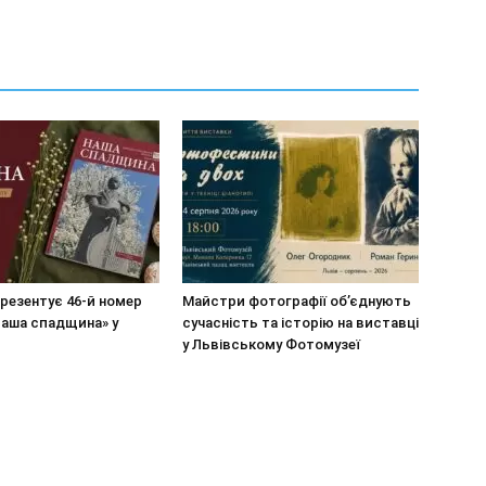
резентує 46-й номер
Майстри фотографії об’єднують
Наша спадщина» у
сучасність та історію на виставці
у Львівському Фотомузеї