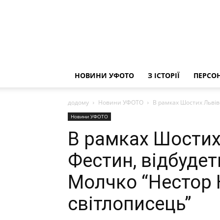
НОВИНИ УФОТО
З ІСТОРІЇ
ПЕРСОН
додому
Новини УФОТО
В рамках Шостих Львів
Новини УФОТО
В рамках Шостих
Фестин, відбудет
Молчко “Нестор 
світлописець”