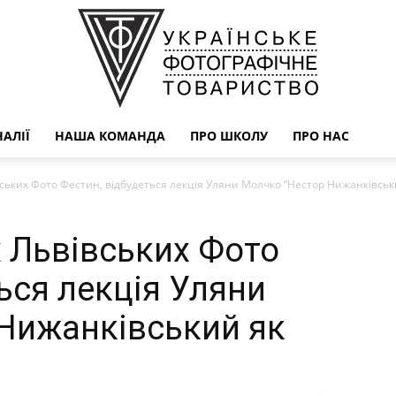
АЛІЇ
НАША КОМАНДА
ПРО ШКОЛУ
ПРО НАС
УФОТО
ських Фото Фестин, відбудеться лекція Уляни Молчко “Нестор Нижанківськи
 Львівських Фото
ься лекція Уляни
Нижанківський як