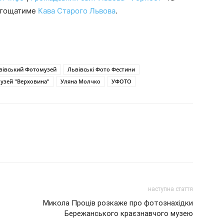
ригощатиме
Кава Старого Львова
.
вівський Фотомузей
Львівські Фото Фестини
узей "Верховина"
Уляна Молчко
УФОТО
наступна стаття
Микола Проців розкаже про фотознахідки
Бережанського краєзнавчого музею