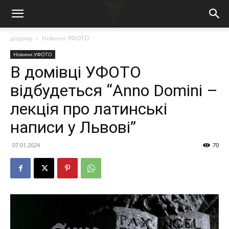
додому
Новини УФОТО
Новини УФОТО
В домівці УФОТО
відбудеться “Anno Domini –
лекція про латинські
написи у Львові”
07.01.2024
70