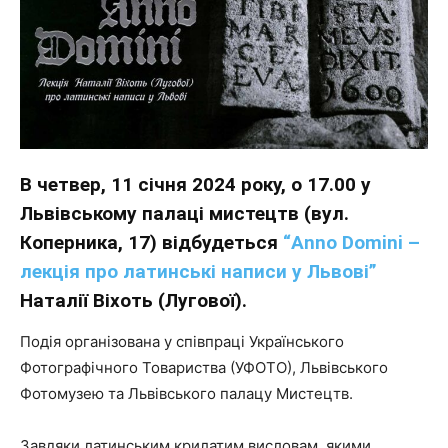
В четвер, 11 січня 2024 року, о 17.00 у
Львівському палаці мистецтв (вул.
Коперника, 17) відбудеться
“Anno Domini –
лекція про латинські написи у Львові”
Наталії Віхоть (Лугової).
Подія організована у співпраці Українського
Фотографічного Товариства (УФОТО), Львівського
Фотомузею та Львівського палацу Мистецтв.
Завдяки латинським крилатим висловам, якими