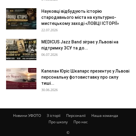
Науковці відбудують історію
стародавнього міста на культурно-
мистецькому заході «ЛОВЦІ ІСТОРІЇ»
22.07.2026
MEDICUS Jazz Band зіграє у Львові на
підтримку ЗСУ та до...
06.07.2026
Капелан Юріс Шкапарс презентує у Львові
персональну фотовиставку про силу
тиші...
30.06.2026
Новини УФОТО
З історії
Персоналії
Наша команда
Про школу
Про нас
©