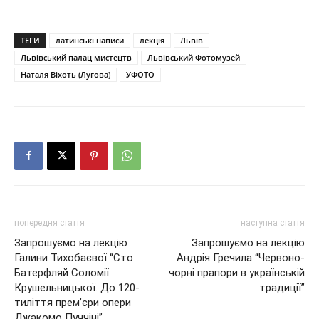
ТЕГИ
латинські написи
лекція
Львів
Львівський палац мистецтв
Львівський Фотомузей
Наталя Віхоть (Лугова)
УФОТО
попередня стаття
наступна стаття
Запрошуємо на лекцію
Запрошуємо на лекцію
Галини Тихобаєвої “Сто
Андрія Гречила “Червоно-
Батерфляй Соломії
чорні прапори в українській
Крушельницької. До 120-
традиції”
тиліття прем’єри опери
Джакомо Пуччіні”