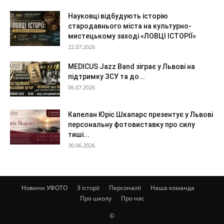
Науковці відбудують історію
стародавнього міста на культурно-
мистецькому заході «ЛОВЦІ ІСТОРІЇ»
22.07.2026
MEDICUS Jazz Band зіграє у Львові на
підтримку ЗСУ та до...
06.07.2026
Капелан Юріс Шкапарс презентує у Львові
персональну фотовиставку про силу
тиші...
30.06.2026
Новини УФОТО
З історії
Персоналії
Наша команда
Про школу
Про нас
©