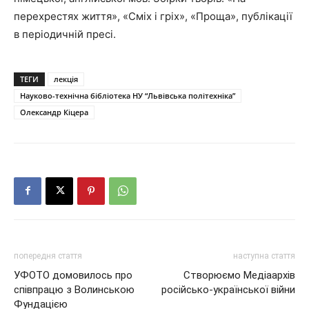
перехрестях життя», «Сміх і гріх», «Проща», публікації
в періодичній пресі.
ТЕГИ
лекція
Науково-технічна бібліотека НУ “Львівська політехніка”
Олександр Кіцера
попередня стаття
наступна стаття
УФОТО домовилось про
Створюємо Медіаархів
співпрацю з Волинською
російсько-української війни
Фундацією