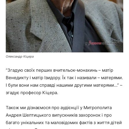
Олександр Кіцера
“Згадую своїх перших вчительок-монахинь – матір
Венедикту і матір Ізидору. Їх так і називали – матерями.
І були вони нам справді нашими другими матерями…” –
згадує професор Кіцера.
Також ми дізнаємося про аудієнції у Митрополита
Андрея Шептицького випускників захоронок і про
багато унікальних та маловідомих фактів з життя дітей