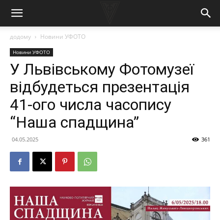
додому
Новини УФОТО
Новини УФОТО
У Львівському Фотомузеї
відбудеться презентація
41-ого числа часопису
“Наша спадщина”
04.05.2025
361