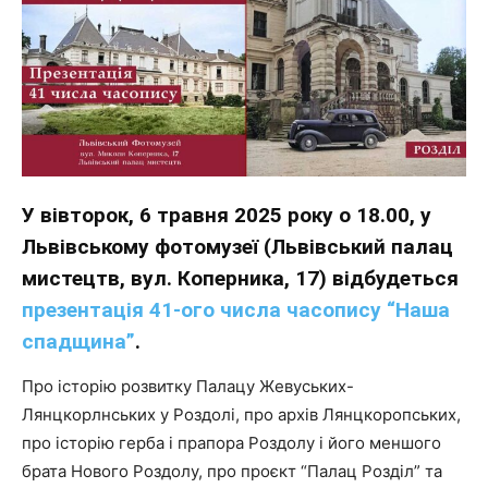
У вівторок, 6 травня 2025 року о 18.00, у
Львівському фотомузеї (Львівський палац
мистецтв, вул. Коперника, 17) відбудеться
презентація 41-ого числа часопису “Наша
спадщина”
.
Про історію розвитку Палацу Жевуських-
Лянцкорлнських у Роздолі, про архів Лянцкоропських,
про історію герба і прапора Роздолу і його меншого
брата Нового Роздолу, про проєкт “Палац Розділ” та