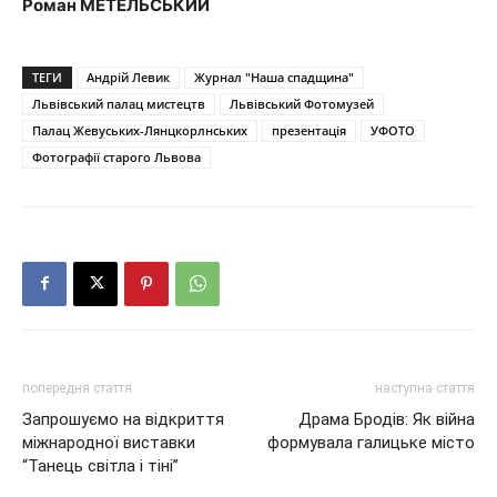
Роман МЕТЕЛЬСЬКИЙ
ТЕГИ
Андрій Левик
Журнал "Наша спадщина"
Львівський палац мистецтв
Львівський Фотомузей
Палац Жевуських-Лянцкорлнських
презентація
УФОТО
Фотографії старого Львова
попередня стаття
наступна стаття
Запрошуємо на відкриття
Драма Бродів: Як війна
міжнародної виставки
формувала галицьке місто
“Танець світла і тіні”