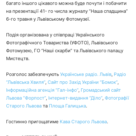
багато іншого цікавого можна буде почути і побачити
на презентації 41- го числа журналу “Наша спадщина”
6-го травня у Львівському Фотомузеї.
Подія організована у співпраці Українського
Фотографічного Товариства (УФОТО), Львівського
Фотомузею, ГО “Наші скарби” та Львівського палацу
Мистецтв.
Розголос забезпечують
Українське радіо. Львів
,
Радіо
“Львівська Хвиля”
,
Сайт про Захід України “Бомок”
,
Інформаційна агенція “Гал-інфо”
,
Громадський сайт
Львова “Форпост”
,
Інтернет-видання “Діло”
,
Фотографії
Старого Львова
та
Площа Галицька
.
Гостинно пригощатиме
Кава Старого Львова
.