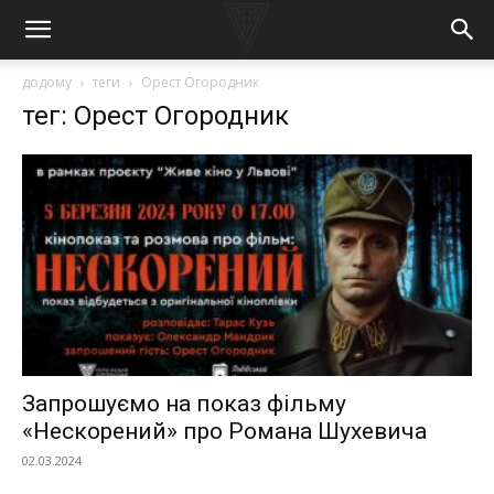
додому
теги
Орест Огородник
тег: Орест Огородник
Запрошуємо на показ фільму
«Нескорений» про Романа Шухевича
02.03.2024