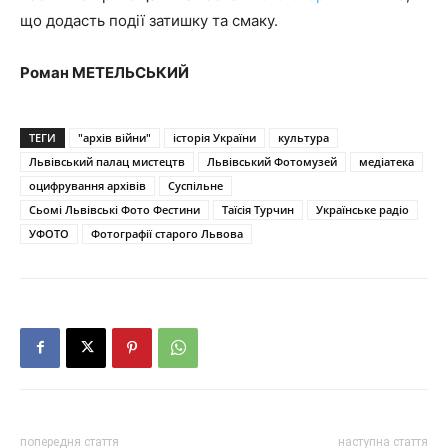
що додасть події затишку та смаку.
Роман МЕТЕЛЬСЬКИЙ
ТЕГИ
"архів війни"
історія України
культура
Львівський палац мистецтв
Львівський Фотомузей
медіатека
оцифрування архівів
Суспільне
Сьомі Львівські Фото Фестини
Таїсія Турчин
Українське радіо
УФОТО
Фотографії старого Львова
попередня стаття
наступна стаття