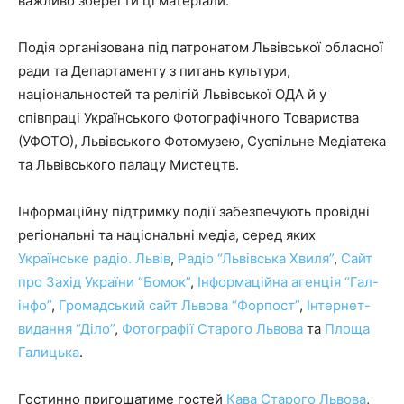
важливо зберегти ці матеріали.
Подія організована під патронатом Львівської обласної
ради та Департаменту з питань культури,
національностей та релігій Львівської ОДА й у
співпраці Українського Фотографічного Товариства
(УФОТО), Львівського Фотомузею, Суспільне Медіатека
та Львівського палацу Мистецтв.
Інформаційну підтримку події забезпечують провідні
регіональні та національні медіа, серед яких
Українське радіо. Львів
,
Радіо “Львівська Хвиля”
,
Сайт
про Захід України “Бомок”
,
Інформаційна агенція “Гал-
інфо”
,
Громадський сайт Львова “Форпост”
,
Інтернет-
видання “Діло”
,
Фотографії Старого Львова
та
Площа
Галицька
.
Гостинно пригощатиме гостей
Кава Старого Львова
,