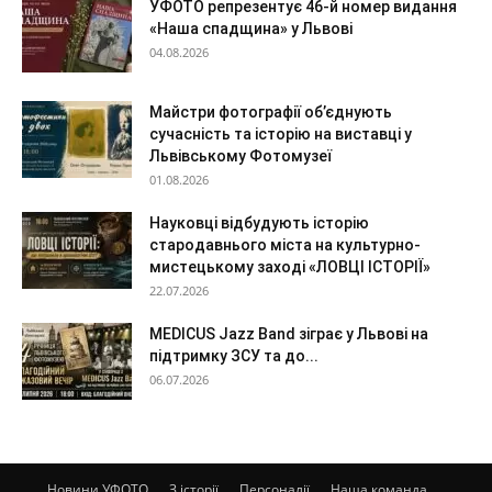
УФОТО репрезентує 46-й номер видання
«Наша спадщина» у Львові
04.08.2026
Майстри фотографії об’єднують
сучасність та історію на виставці у
Львівському Фотомузеї
01.08.2026
Науковці відбудують історію
стародавнього міста на культурно-
мистецькому заході «ЛОВЦІ ІСТОРІЇ»
22.07.2026
MEDICUS Jazz Band зіграє у Львові на
підтримку ЗСУ та до...
06.07.2026
Новини УФОТО
З історії
Персоналії
Наша команда