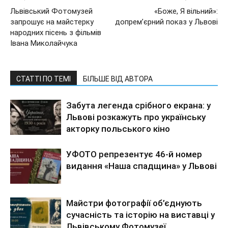
Львівський Фотомузей
«Боже, Я вільний»:
запрошує на майстерку
допрем’єрний показ у Львові
народних пісень з фільмів
Івана Миколайчука
СТАТТІ ПО ТЕМІ
БІЛЬШЕ ВІД АВТОРА
Забута легенда срібного екрана: у
Львові розкажуть про українську
акторку польського кіно
УФОТО репрезентує 46-й номер
видання «Наша спадщина» у Львові
Майстри фотографії об’єднують
сучасність та історію на виставці у
Львівському Фотомузеї