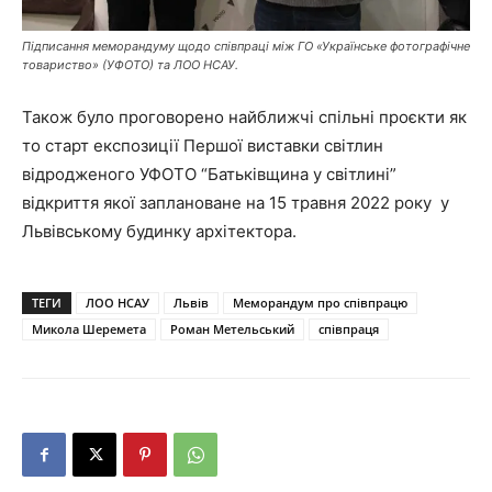
Підписання меморандуму щодо співпраці між ГО «Українське фотографічне
товариство» (УФОТО) та ЛОО НСАУ.
Також було проговорено найближчі спільні проєкти як
то старт експозиції Першої виставки світлин
відродженого УФОТО “Батьківщина у світлині”
відкриття якої заплановане на 15 травня 2022 року у
Львівському будинку архітектора.
ТЕГИ
ЛОО НСАУ
Львів
Меморандум про співпрацю
Микола Шеремета
Роман Метельський
співпраця