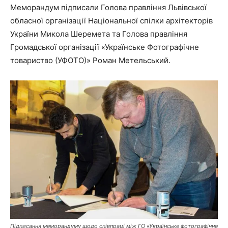
Меморандум підписали Голова правління Львівської
обласної організації Національної спілки архітекторів
України Микола Шеремета та Голова правління
Громадської організації «Українське Фотографічне
товариство (УФОТО)» Роман Метельський.
Підписання меморандуму щодо співпраці між ГО «Українське фотографічне