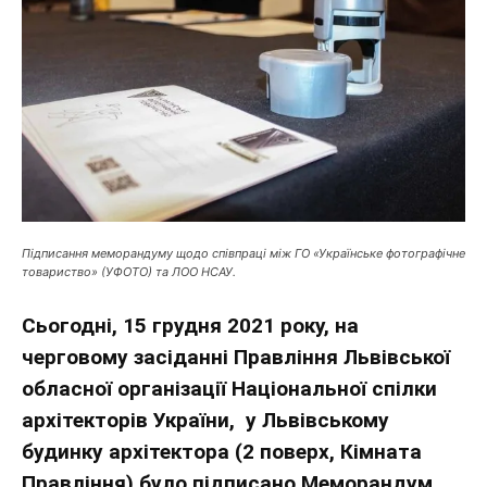
Підписання меморандуму щодо співпраці між ГО «Українське фотографічне
товариство» (УФОТО) та ЛОО НСАУ.
Сьогодні, 15 грудня 2021 року, на
черговому засіданні Правління Львівської
обласної організації Національної спілки
архітекторів України, у Львівському
будинку архітектора (2 поверх, Кімната
Правління) було підписано Меморандум