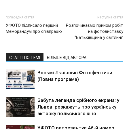
попередня стаття
наступна стаття
УФОТО підписало перший
Розпочинаємо прийом робіт
Меморандум про співпрацю
на фотовиставку
“Батьківщина у світлині”
СТАТТІ ПО ТЕМІ
БІЛЬШЕ ВІД АВТОРА
Восьмі Львівські Фотофестини
(Повна програма)
Забута легенда срібного екрана: у
Львові розкажуть про українську
акторку польського кіно
УФОТО репрезентує 46-й номер