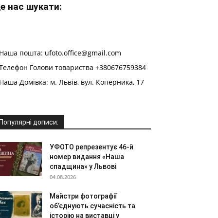
е нас шукати:
Наша пошта: ufoto.office@gmail.com
Телефон Голови товариства +380676759384
Наша Домівка: м. Львів, вул. Коперника, 17
Популярні дописи:
УФОТО репрезентує 46-й
номер видання «Наша
спадщина» у Львові
04.08.2026
Майстри фотографії
об’єднують сучасність та
історію на виставці у