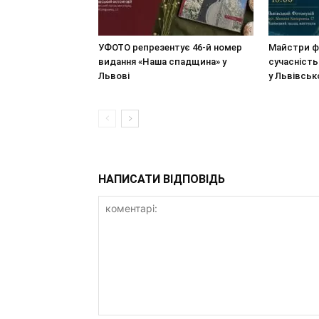
УФОТО репрезентує 46-й номер
Майстри ф
видання «Наша спадщина» у
сучасність
Львові
у Львівсь
НАПИСАТИ ВІДПОВІДЬ