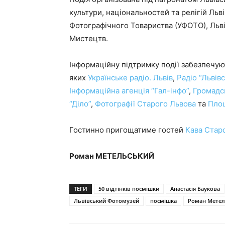
культури, національностей та релігій Льві
Фотографічного Товариства (УФОТО), Льв
Мистецтв.
Інформаційну підтримку події забезпечуют
яких
Українське радіо. Львів
,
Радіо “Львів
Інформаційна агенція “Гал-інфо”
,
Громадс
“Діло”
,
Фотографії Старого Львова
та
Пло
Гостинно пригощатиме гостей
Кава Стар
Роман МЕТЕЛЬСЬКИЙ
ТЕГИ
50 відтінків посмішки
Анастасія Баукова
Львівський Фотомузей
посмішка
Роман Метел