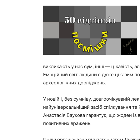
викликають у нас сум, інші — цікавість, 
Емоційний світ людини є дуже цікавим пол
археологічних досліджень.
У новій і, без сумніву, довгоочікуваній ле
найуніверсальніший засіб спілкування та
Анастасія Баукова гарантує, що жоден із в
позитивних вражень.
Подія організована під патронатом Львівс