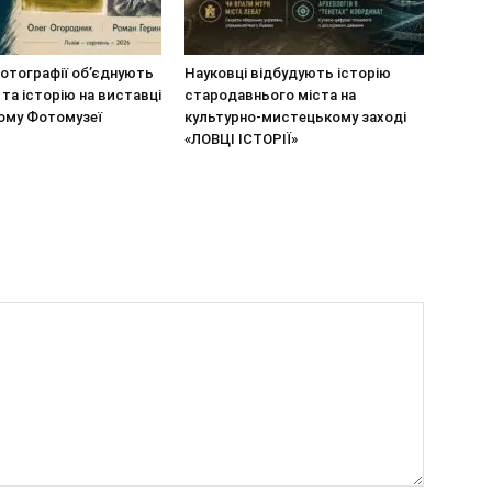
отографії об’єднують
Науковці відбудують історію
 та історію на виставці
стародавнього міста на
кому Фотомузеї
культурно-мистецькому заході
«ЛОВЦІ ІСТОРІЇ»