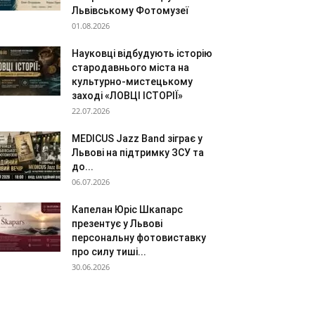
Львівському Фотомузеї
01.08.2026
Науковці відбудують історію
стародавнього міста на
культурно-мистецькому
заході «ЛОВЦІ ІСТОРІЇ»
22.07.2026
MEDICUS Jazz Band зіграє у
Львові на підтримку ЗСУ та
до...
06.07.2026
Капелан Юріс Шкапарс
презентує у Львові
персональну фотовиставку
про силу тиші...
30.06.2026