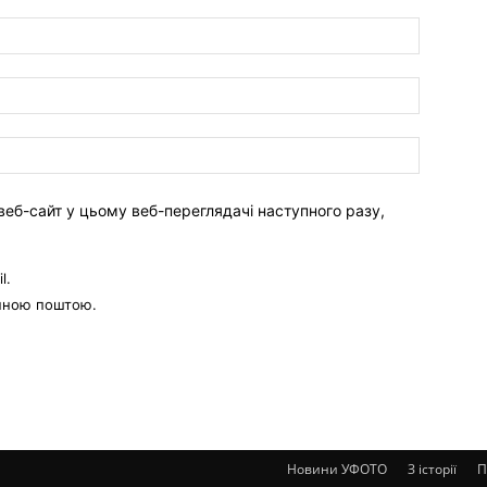
веб-сайт у цьому веб-переглядачі наступного разу,
l.
онною поштою.
Новини УФОТО
З історії
П