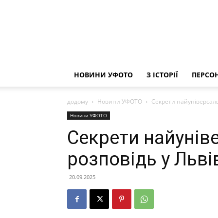
НОВИНИ УФОТО
З ІСТОРІЇ
ПЕРСОН
додому
Новини УФОТО
Секрети найуніверсаль
Новини УФОТО
Секрети найуніве
розповідь у Льв
20.09.2025