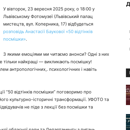
Д
У вівторок, 23 вересня 2025 року, о 18:00 у
Львівському Фотомузеї (Львівський палац
мистецтв, вул. Коперника, 17) відбудеться
розповідь Анастасії Баукової «50 відтінків
посмішки»
.
З якими емоціями ми читаємо анонси? Одні з них
але тільки найкращі — викликають посмішку!
ем антропологічних,. психологічних і навіть
кції “50 відтінків посмішки” поговоримо про
 його культурно-історичні трансформації. УФОТО та
ідвідувачів не піде з лекції без посмішки та
ької обласної ради та Департаменту з питань