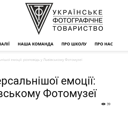
АЛІЇ
НАША КОМАНДА
ПРО ШКОЛУ
ПРО НАС
УФОТО
нішої емоції: розповідь у Львівському Фотомузеї
рсальнішої емоції:
івському Фотомузеї
39