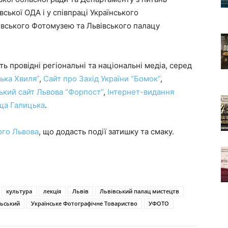
вської ОДА і у співпраці Українського
івського Фотомузею та Львівського палацу
ь провідні регіональні та національні медіа, серед
ська Хвиля”
,
Сайт про Захід України “Бомок”
,
ький сайт Львова “Форпост”
,
Інтернет-видання
ща Галицька
.
ого Львова
, що додасть події затишку та смаку.
культура
лекція
Львів
Львівський палац мистецтв
ьський
Українське Фотографічне Товариство
УФОТО