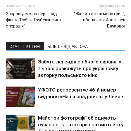
попередня стаття
наступна стаття
Запрошуємо на перегляд
“Жiнки та iншi монстри…”,
фільм “Рубіж. Грубешівська
або лекція Анастасії
операція”
Баукової
СТАТТІ ПО ТЕМІ
БІЛЬШЕ ВІД АВТОРА
Забута легенда срібного екрана: у
Львові розкажуть про українську
акторку польського кіно
УФОТО репрезентує 46-й номер
видання «Наша спадщина» у Львові
Майстри фотографії об’єднують
сучасність та історію на виставці у