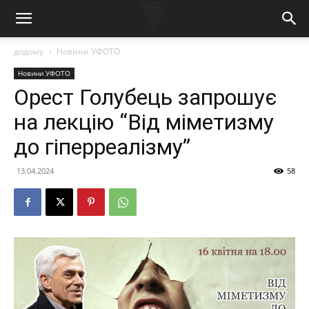
додому
Новини УФОТО
Новини УФОТО
Орест Голубець запрошує
на лекцію “Від міметизму
до гіперреалізму”
13.04.2024
58