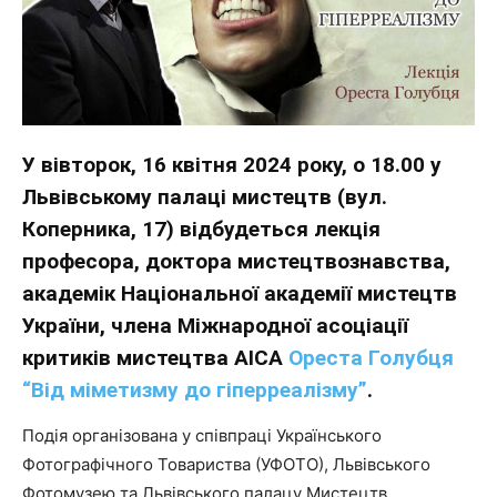
У вівторок, 16 квітня 2024 року, о 18.00 у
Львівському палаці мистецтв (вул.
Коперника, 17) відбудеться лекція
професора, доктора мистецтвознавства,
академік Національної академії мистецтв
України, члена Міжнародної асоціації
критиків мистецтва АІСА
Ореста Голубця
“Від міметизму до гіперреалізму”
.
Подія організована у співпраці Українського
Фотографічного Товариства (УФОТО), Львівського
Фотомузею та Львівського палацу Мистецтв.