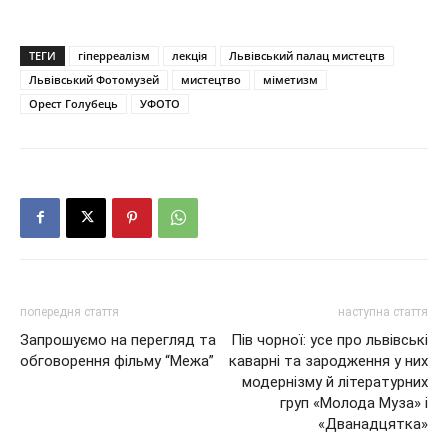
ТЕГИ
гіперреалізм
лекція
Львівський палац мистецтв
Львівський Фотомузей
мистецтво
міметизм
Орест Голубець
УФОТО
попередня стаття
наступна стаття
Запрошуємо на перегляд та
Пів чорної: усе про львівські
обговорення фільму “Межа”
каварні та зародження у них
модернізму й літературних
груп «Молода Муза» і
«Дванадцятка»