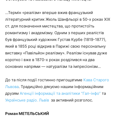
…Термін «реалізм» вперше вжив французький
літературний критик Жюль Шанфльорі в 50-х роках XIX
ст. для позначення мистецтва, що протистоїть
романтизму і академізму. Одним з перших реалістів
був французький художник Густав Курбе (1819-1877),
який в 1855 році відкрив в Парижі свою персональну
виставку «Павільйон реалізму». Реалізм існував дуже
коротко і вже в 1870-х роках розділився на два
основних напрями — натуралізм та імпресіонізм…
До та після події гостинно пригощатиме
Кава Старого
Львова
. Традиційно дякуємо нашим інформаційним
друзям
Агенції інформації та аналітики “Гал-інфо”
та
Українське радіо. Львів
за активний розголос.
Роман МЕТЕЛЬСЬКИЙ