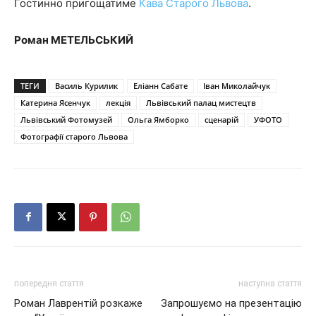
Гостинно пригощатиме
Кава Старого Львова
.
Роман МЕТЕЛЬСЬКИЙ
ТЕГИ
Василь Курилик
Еліанн Сабате
Іван Миколайчук
Катерина Ясенчук
лекція
Львівський палац мистецтв
Львівський Фотомузей
Ольга Ямборко
сценарій
УФОТО
Фотографії старого Львова
попередня стаття
наступна стаття
Роман Лаврентій розкаже
Запрошуємо на презентацію