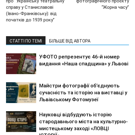
про “Українську театральну
фотографічного проєкту
справу у Станиславові
“Жорна часу”
(Івано-Франківську): від
початків до 1939 року”
СТАТТІ ПО ТЕМІ
БІЛЬШЕ ВІД АВТОРА
УФОТО репрезентує 46-й номер
видання «Наша спадщина» у Львові
Майстри фотографії об’єднують
сучасність та історію на виставці у
Львівському Фотомузеї
Науковці відбудують історію
стародавнього міста на культурно-
мистецькому заході «ЛОВЦІ