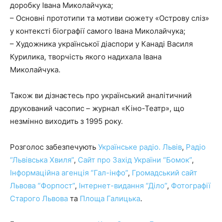
доробку Івана Миколайчука;
– Основні прототипи та мотиви сюжету «Острову сліз»
у контексті біографії самого Івана Миколайчука;
– Художника української діаспори у Канаді Василя
Курилика, творчість якого надихала Івана
Миколайчука.
Також ви дізнаєтесь про український аналітичний
друкований часопис – журнал «Кіно-Театр», що
незмінно виходить з 1995 року.
Розголос забезпечують
Українське радіо. Львів
,
Радіо
“Львівська Хвиля”
,
Сайт про Захід України “Бомок”
,
Інформаційна агенція “Гал-інфо”
,
Громадський сайт
Львова “Форпост”
,
Інтернет-видання “Діло”
,
Фотографії
Старого Львова
та
Площа Галицька
.