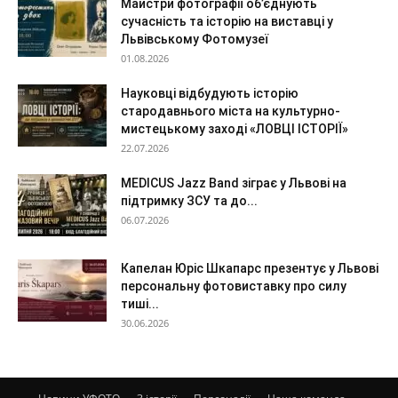
Майстри фотографії об’єднують
сучасність та історію на виставці у
Львівському Фотомузеї
01.08.2026
Науковці відбудують історію
стародавнього міста на культурно-
мистецькому заході «ЛОВЦІ ІСТОРІЇ»
22.07.2026
MEDICUS Jazz Band зіграє у Львові на
підтримку ЗСУ та до...
06.07.2026
Капелан Юріс Шкапарс презентує у Львові
персональну фотовиставку про силу
тиші...
30.06.2026