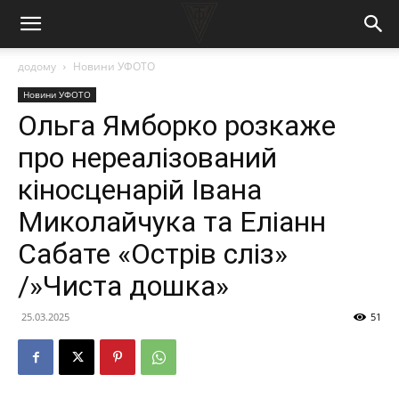
додому
Новини УФОТО
Новини УФОТО
Ольга Ямборко розкаже
про нереалізований
кіносценарій Івана
Миколайчука та Еліанн
Сабате «Острів сліз»
/»Чиста дошка»
25.03.2025
51