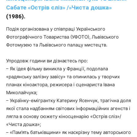
Сабате «Острів сліз» /»Чиста дошка»
(1986).
Подія організована у співпраці Українського
Фотографічного Товариства (УФОТО), Львівського
Фотомузею та Львівського палацу мистецтв.
Упродовж години ви дізнаєтесь про:
– Як ідея фільму виникла у Франції, подолала
«радянську залізну завісу» та опинилась у творчих
планах кіноактора, режисера і сценариста Івана
Миколайчука;
– Українку-емігрантку Катерину Ясенчук, трагічна доля
якої стала надбанням світових інформаційних агенств і
лягла в основу сюжету кіносценарію «Острів сліз»/
«Чиста дошка»;
– «Пам’ять батьківщини» як наскрізну тему авторського