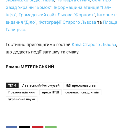
Захід України “Бомок”
,
Інформаційна агенція “Гал-
інфо”
,
Громадський сайт Львова “Форпост”
,
Інтернет-
видання “Діло”
,
Фотографії Старого Львова
та
Площа
Галицька
.
Гостинно пригощатиме гостей
Кава Старого Львова
,
що додасть події затишку та смаку.
Роман МЕТЕЛЬСЬКИЙ
ТЕГИ
Львівський Фотомузей
НДІ пресознавства
Презентація книг
преса НТШ
словник псевдонімів
українська наука