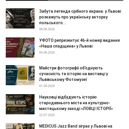
Забута легенда срібного екрана: у Львові
розкажуть про українську акторку
польського...
08.08.2026
УФОТО репрезентує 46-й номер видання
«Наша спадщина» у Львові
04.08.2026
Майстри фотографії об’єднують
сучасність та історію на виставці у
Львівському Фотомузеї
01.08.2026
Науковці відбудують історію
стародавнього міста на культурно-
мистецькому заході «ЛОВЦІ ІСТОРІЇ»
22.07.2026
MEDICUS Jazz Band зіграє у Львові на