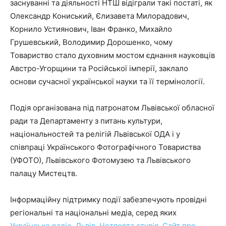
заснуванні та діяльності НТШ відіграли такі постаті, як
Олександр Кониський, Єлизавета Милорадович,
Корнило Устиянович, Іван Франко, Михайло
Грушевський, Володимир Дорошенко, чому
Товариство стало духовним мостом єднання науковців
Австро-Угорщини та Російської імперії, заклало
основи сучасної української науки та її термінології.
Подія організована під патронатом Львівської обласної
ради та Департаменту з питань культури,
національностей та релігій Львівської ОДА і у
співпраці Українського Фотографічного Товариства
(УФОТО), Львівського Фотомузею та Львівського
палацу Мистецтв.
Інформаційну підтримку події забезпечують провідні
регіональні та національні медіа, серед яких
Українське радіо. Львів
,
Четверта студія
,
Сайт про