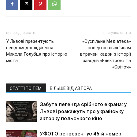
попередня стаття
наступна стаття
У Львові презентують
«Суспільне Медіатека»
невідомі дослідження
повертає львів’янам
Миколи Голубця про історію
втрачені кадри з історії
міста
заводів «Електрон» та
«Світоч»
СТАТТІ ПО ТЕМІ
БІЛЬШЕ ВІД АВТОРА
Забута легенда срібного екрана: у
Львові розкажуть про українську
акторку польського кіно
УФОТО репрезентує 46-й номер