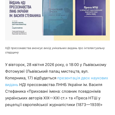
НДІ пресознавства анонсує вихід унікальних видань про інтелектуальну
спадщину
У вівторок, 28 квітня 2026 року, о 18:00 у Львівському
Фотомузеї (Львівський палац мистецтв, вул.
Коперника, 17) відбудеться
презентація двох наукових
видань
НДІ пресознавства ЛННБ України ім. Василя
Стефаника «Приховані імена: словник псевдонімів
українських авторів ХІХ—ХХІ ст.» та «Преса НТШ у
рецепції європейської журналістики (1873—1939)»