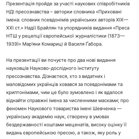
Презентація пройде за участі наукових співробітників
НДІ пресознавства – авторки словника «Приховані
імена: словник псевдонімів українських авторів ХІХ—
ХХІ ст.» Надії Брайлян та упорядників видання «Преса
НТШ у рецепції європейської журналістики (1873—
1939)» Мар’яни Комариці й Василя Ґабора.
На презентації ви почуєте про два нові видання
науковців Науково-дослідного інституту
пресознавства. Дізнаєтеся, хто з видатних і
маловідомих українців ховався за псевдонімами та
криптонімами, чим це було зумовлено і як вдалося
віднайти справжні імена за численними масками; про
феномен Наукового товариства імені Шевченка —
українську академію наук, створену в умовах
бездержавності коштами меценатів, високу оцінку її
видань європейською пресою, а також, яку роль у