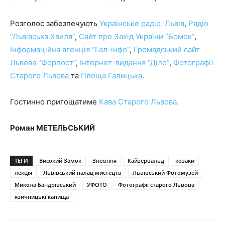
Розголос забезпечують
Українське радіо. Львів
,
Радіо
“Львівська Хвиля”
,
Сайт про Захід України “Бомок”
,
Інформаційна агенція “Гал-інфо”
,
Громадський сайт
Львова “Форпост”
,
Інтернет-видання “Діло”
,
Фотографії
Старого Львова
та
Площа Галицька
.
Гостинно пригощатиме
Кава Старого Львова
.
Роман МЕТЕЛЬСЬКИЙ
ТЕГИ
Високий Замок
Знесіння
Кайзервальд
козаки
лекція
Львівський палац мистецтв
Львівський Фотомузей
Микола Бандрівський
УФОТО
Фотографії старого Львова
язичницькі капища