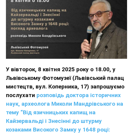
У вівторок, 8 квітня 2025 року о 18.00, у
Львівському Фотомузеї (Львівський палац
мистецтв, вул. Коперника, 17) запрошуємо
послухати
розповідь доктора історичних
наук, археолога Миколи Мандрівського на
тему “Від язичницьких капищ на
Кайзервальді і Знесінні до штурму
козаками Високого Замку у 1648 році: