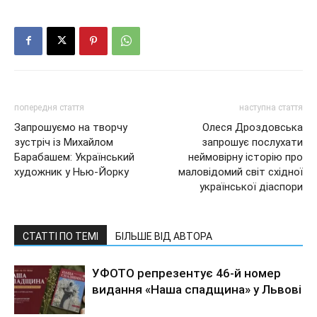
попередня стаття
наступна стаття
Запрошуємо на творчу
Олеся Дроздовська
зустріч із Михайлом
запрошує послухати
Барабашем: Український
неймовірну історію про
художник у Нью-Йорку
маловідомий світ східної
української діаспори
СТАТТІ ПО ТЕМІ
БІЛЬШЕ ВІД АВТОРА
УФОТО репрезентує 46-й номер
видання «Наша спадщина» у Львові