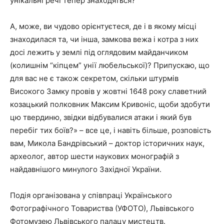
унікальні речі тепер знаходяться?
А, може, ви чудово орієнтуєтеся, де і в якому місці
знаходилася та, чи інша, замкова вежа і котра з них
досі лежить у землі під оглядовим майданчиком
(колишнім “кіпцем” унії любельської)? Припускаю, що
для вас не є також секретом, скільки штурмів
Високого Замку провів у жовтні 1648 року славетний
козацький полковник Максим Кривоніс, щоби здобути
цю твердиню, звідки відбувалися атаки і який був
перебіг тих боїв?» – все це, і навіть більше, розповість
вам, Микола Бандрівський – доктор історичних наук,
археолог, автор шести наукових монографій з
найдавнішого минулого Західної України.
Подія організована у співпраці Українського
Фотографічного Товариства (УФОТО), Львівського
Фотомузею Львівського палацу мистецтв.