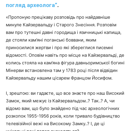
погляд археолога”
.
«Пропоную прецікаву розповідь про найдавніше
минуле Кайзервальду і Старого Знесіння. Розповім
вам про тутешні давні городища і язичницькі капища,
де стояли кам’яні поганські боввани, яким
приносилися жертви і про які збереглися писемні
відомості. Оповім навіть про місце на Кайзервальді, де
колись стояла на кам’яна фігура давньоримської богині
Мінерви встановлена там у 1783 році після відвідин
Кайзервальду нашим цісарем Францом Йосифом.
І, зрештою: ви гадаєте, що все знаєте про наш Високий
Замок, який межує із Кайзервальдом..? Так..? А, чи
відомо вам, що було знайдено під час археологічних
розкопок 1955-1956 років, коли тривало будівництво
телевізійної вежі на Високому Замку..? І, де ці