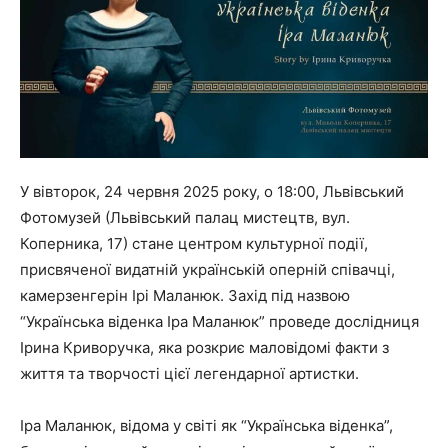
У вівторок, 24 червня 2025 року, о 18:00, Львівський
Фотомузей (Львівський палац мистецтв, вул.
Коперника, 17) стане центром культурної події,
присвяченої видатній українській оперній співачці,
камерзенгерін Ірі Маланюк. Захід під назвою
“Українська віденка Іра Маланюк” проведе дослідниця
Ірина Криворучка, яка розкриє маловідомі факти з
життя та творчості цієї легендарної артистки.
Іра Маланюк, відома у світі як “Українська віденка”,