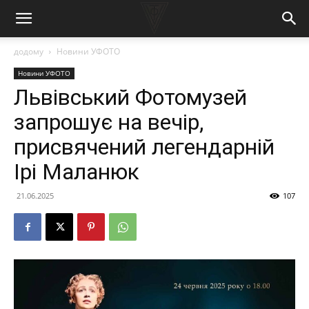
додому
Новини УФОТО
Новини УФОТО
Львівський Фотомузей
запрошує на вечір,
присвячений легендарній
Ірі Маланюк
21.06.2025
107