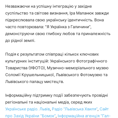
Незважаючи на успішну інтеграцію у західне
суспільство та світове визнання, Іра Маланюк завжди
підкреслювала свою українську ідентичність. Вона
часто повторювала: “Я Українка з Галичини”,
демонструючи свою глибоку любов та приналежність
до рідної землі.
Подія є результатом співпраці кількох ключових
культурних інституцій: Українського Фотографічного
Товариства (УФОТО), Музично-меморіального музею
Соломії Крушельницької, Львівського Фотомузею та
Львівського палацу мистецтв.
Інформаційну підтримку події забезпечують провідні
регіональні та національні медіа, серед яких
Українське радіо. Львів
,
Радіо “Львівська Хвиля”
,
Сайт
про Захід України “Бомок”
,
Інформаційна агенція “Гал-