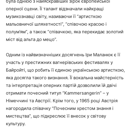
була однією з найяскравіших зірок європейської
оперної сцени. Її талант відзначали найкращі
музикознавці світу, називаючи її “артисткою
мальовничої шляхетності”, “співочою красою і
полум’ям”, а також “співачкою, яка перекидає золотий
міст від альта до мецо”.
Одним із найвизначніших досягнень Іри Маланюк є її
участь у престижних вагнерівських фестивалях у
Байройті, що робить її єдиною українською артисткою,
яка досягла такого визнання. Її вокальна майстерність
та інтерпретація оперних партій дозволили їй двічі
отримати почесний титул “Kammersangerin” – у
Німеччині та Австрії. Крім того, у 1965 році Австрія
нагородила співачку “Почесним хрестом знання і
мистецтва”, що підкреслює її внесок у світову
культуру.