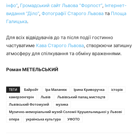
інфо”
,
Громадський сайт Львова “Форпост”
,
Інтернет-
видання “Діло”
,
Фотографії Старого Львова
та
Площа
Галицька
.
Для всіх відвідувачів до та після події гостинно
частуватиме
Кава Старого Львова
, створюючи затишну
атмосферу для спілкування та обміну враженнями.
Роман МЕТЕЛЬСЬКИЙ
ТЕГИ
Байройт
Іра Маланюк
Ірина Криворучка
історія
камерзенгерін
Львів
Львівський палац мистецтв
Львівський Фотомузей
музика
Музично-меморіальний музей Соломії Крушельницької у Львові
опера
українська культура
УФОТО