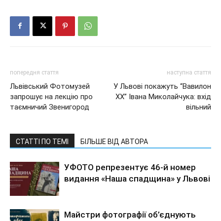
попередня стаття
наступна стаття
Львівський Фотомузей
У Львові покажуть “Вавилон
запрошує на лекцію про
ХХ” Івана Миколайчука: вхід
таємничий Звенигород
вільний
СТАТТІ ПО ТЕМІ
БІЛЬШЕ ВІД АВТОРА
УФОТО репрезентує 46-й номер
видання «Наша спадщина» у Львові
Майстри фотографії об’єднують