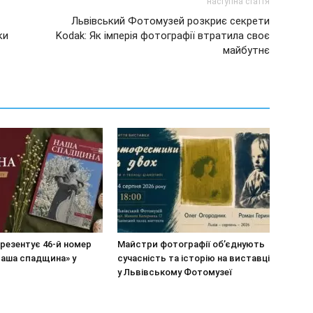
наступна стаття
Львівський Фотомузей розкриє секрети
ки
Kodak: Як імперія фотографії втратила своє
майбутнє
резентує 46-й номер
Майстри фотографії об’єднують
Наша спадщина» у
сучасність та історію на виставці
у Львівському Фотомузеї