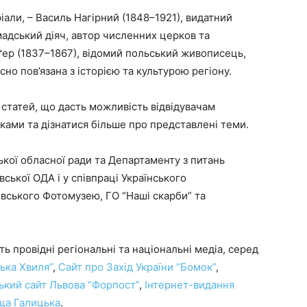
али, – Василь Нагірний (1848–1921), видатний
мадський діяч, автор численних церков та
ґер (1837–1867), відомий польський живописець,
но пов’язана з історією та культурою регіону.
в статей, що дасть можливість відвідувачам
ками та дізнатися більше про представлені теми.
ької обласної ради та Департаменту з питань
вської ОДА і у співпраці Українського
вського Фотомузею, ГО “Наші скарби” та
ь провідні регіональні та національні медіа, серед
ська Хвиля”
,
Сайт про Захід України “Бомок”
,
ький сайт Львова “Форпост”
,
Інтернет-видання
ща Галицька
.