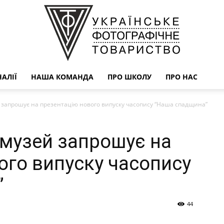
АЛІЇ
НАША КОМАНДА
ПРО ШКОЛУ
ПРО НАС
УФОТО
 запрошує на презентацію нового випуску часопису “Наша спадщина”
музей запрошує на
ого випуску часопису
”
44