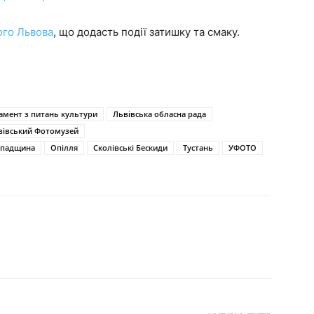
ого Львова
, що додасть події затишку та смаку.
амент з питань культури
Львівська обласна рада
вівський Фотомузей
спадщина
Опілля
Сколівські Бескиди
Тустань
УФОТО