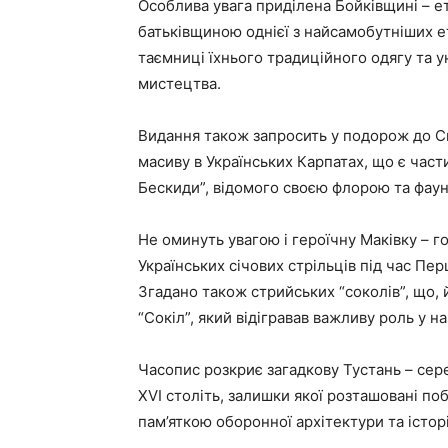
Особлива увага приділена Бойківщині – ет
батьківщиною однієї з найсамобутніших ет
таємниці їхнього традиційного одягу та 
мистецтва.
Видання також запросить у подорож до Ск
масиву в Українських Карпатах, що є час
Бескиди”, відомого своєю флорою та фау
Не оминуть увагою і героїчну Маківку – г
Українських січових стрільців під час Пер
Згадано також стрийських “соколів”, що, 
“Сокіл”, який відігравав важливу роль у 
Часопис розкриє загадкову Тустань – сер
XVI століть, залишки якої розташовані по
пам’яткою оборонної архітектури та історі