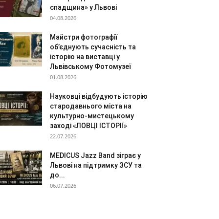
спадщина» у Львові
04.08.2026
Майстри фотографії
об’єднують сучасність та
історію на виставці у
Львівському Фотомузеї
01.08.2026
Науковці відбудують історію
стародавнього міста на
культурно-мистецькому
заході «ЛОВЦІ ІСТОРІЇ»
22.07.2026
MEDICUS Jazz Band зіграє у
Львові на підтримку ЗСУ та
до...
06.07.2026