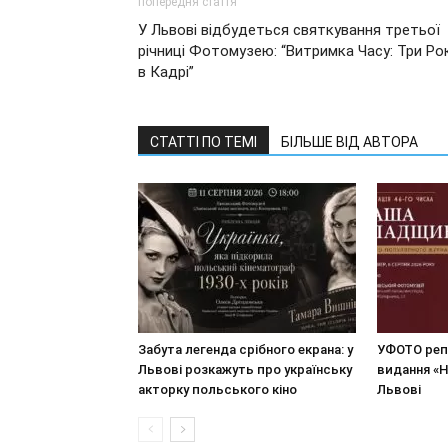
попередня стаття
У Львові відбудеться святкування третьої
річниці Фотомузею: “Витримка Часу: Три Ро
в Кадрі”
СТАТТІ ПО ТЕМІ
БІЛЬШЕ ВІД АВТОРА
Забута легенда срібного екрана: у
УФОТО реп
Львові розкажуть про українську
видання «
акторку польського кіно
Львові