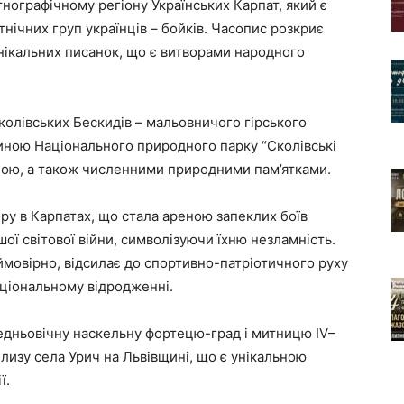
нографічному регіону Українських Карпат, який є
нічних груп українців – бойків. Часопис розкриє
унікальних писанок, що є витворами народного
олівських Бескидів – мальовничого гірського
тиною Національного природного парку “Сколівські
ною, а також численними природними пам’ятками.
ору в Карпатах, що стала ареною запеклих боїв
шої світової війни, символізуючи їхню незламність.
ймовірно, відсилає до спортивно-патріотичного руху
національному відродженні.
едньовічну наскельну фортецю-град і митницю IV–
близу села Урич на Львівщині, що є унікальною
ї.