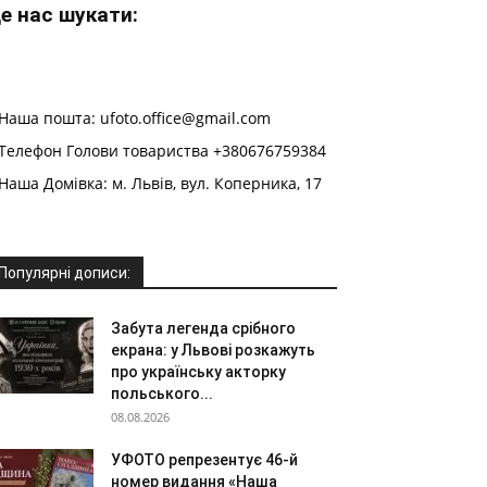
е нас шукати:
Наша пошта: ufoto.office@gmail.com
Телефон Голови товариства +380676759384
Наша Домівка: м. Львів, вул. Коперника, 17
Популярні дописи:
Забута легенда срібного
екрана: у Львові розкажуть
про українську акторку
польського...
08.08.2026
УФОТО репрезентує 46-й
номер видання «Наша