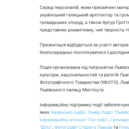
Серед персоналій, яким присвячені матері
український галицький архітектор та гро
громадських споруд, а також Артур Ґротт
представник романтизму, чия творчість тіс
Презентація відбудеться за участі авторі
безпосередньо поспілкуватися з дослідни
Подія організована під патронатом Львівс
культури, національностей та релігій Льві
Фотографічного Товариства (УФОТО), Льві
Львівського палацу Мистецтв.
Інформаційну підтримку події забезпечуют
яких
Українське радіо. Львів
,
Радіо “Львів
Інформаційна агенція “Гал-інфо”
,
Громадс
“Діло”
,
Фотографії Старого Львова
та
Пло