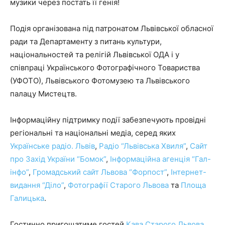
музики через постать її генія!
Подія організована під патронатом Львівської обласної
ради та Департаменту з питань культури,
національностей та релігій Львівської ОДА і у
співпраці Українського Фотографічного Товариства
(УФОТО), Львівського Фотомузею та Львівського
палацу Мистецтв.
Інформаційну підтримку події забезпечують провідні
регіональні та національні медіа, серед яких
Українське радіо. Львів
,
Радіо “Львівська Хвиля”
,
Сайт
про Захід України “Бомок”
,
Інформаційна агенція “Гал-
інфо”
,
Громадський сайт Львова “Форпост”
,
Інтернет-
видання “Діло”
,
Фотографії Старого Львова
та
Площа
Галицька
.
Гостинно пригощатиме гостей
Кава Старого Львова
,