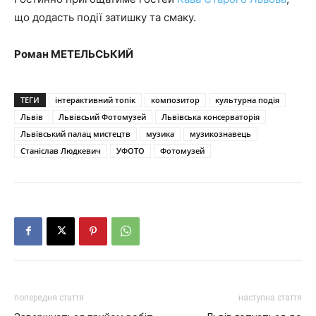
що додасть події затишку та смаку.
Роман МЕТЕЛЬСЬКИЙ
ТЕГИ
інтерактивний топік
композитор
культурна подія
Львів
Львівсьий Фотомузей
Львівська консерваторія
Львівський палац мистецтв
музика
музикознавець
Станіслав Людкевич
УФОТО
Фотомузей
попередня стаття
наступна стаття