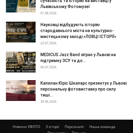
сучасність та історію на виставці у
Львівському Фотомузеї
01.08.2026
Науковці відбудують історію
стародавнього міста на культурно-
мистецькому заході «ЛОВЦІ ІСТОРІЇ»
22.07.2026
MEDICUS Jazz Band зіграє у Львові на
підтримку ЗСУ та до...
06.07.2026
Капелан Юріс Шкапарс презентує у Львові
персональну фотовиставку про силу
тиші...
30.06.2026
Новини УФОТО
З історії
Персоналії
Наша команда
Про школу
Про нас