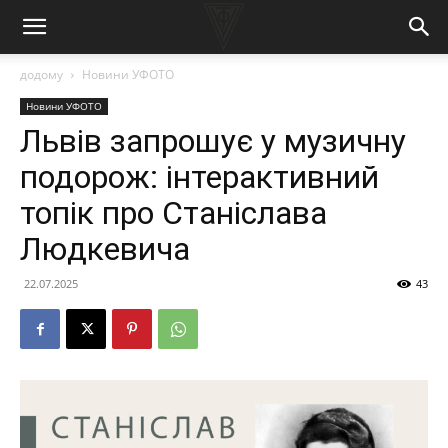
додому
Новини УФОТО
Новини УФОТО
Львів запрошує у музичну
подорож: інтерактивний
топік про Станіслава
Людкевича
22.07.2025
43