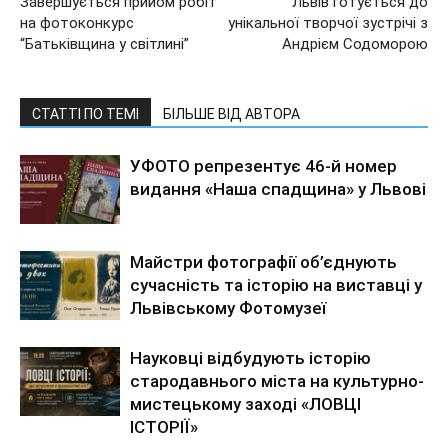
Завершується прийом робіт
Львів готується до
на фотоконкурс
унікальної творчої зустрічі з
“Батьківщина у світлині”
Андрієм Содоморою
СТАТТІ ПО ТЕМІ
БІЛЬШЕ ВІД АВТОРА
УФОТО репрезентує 46-й номер
видання «Наша спадщина» у Львові
Майстри фотографії об’єднують
сучасність та історію на виставці у
Львівському Фотомузеї
Науковці відбудують історію
стародавнього міста на культурно-
мистецькому заході «ЛОВЦІ
ІСТОРІЇ»