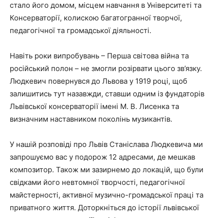
стало його домом, місцем навчання в Університеті та
Консерваторії, колискою багатогранної творчої,
педагогічної та громадської діяльності.
Навіть роки випробувань – Перша світова війна та
російський полон – не змогли розірвати цього зв’язку.
Людкевич повернувся до Львова у 1919 році, щоб
залишитись тут назавжди, ставши одним із фундаторів
Львівської консерваторії імені М. В. Лисенка та
визначним наставником поколінь музикантів.
У нашій розповіді про Львів Станіслава Людкевича ми
запрошуємо вас у подорож 12 адресами, де мешкав
композитор. Також ми зазирнемо до локацій, що були
свідками його невтомної творчості, педагогічної
майстерності, активної музично-громадської праці та
приватного життя. Доторкніться до історії львівської