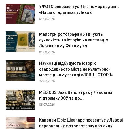
УФОТО репрезентує 46-й номер видання
«Наша спадщина» у Львові
04.08.2026
Майстри фотографії об’єднують
сучасність та історію на виставці у
Львівському Фотомузеї
01.08.2026
Науковці відбудують історію
стародавнього міста на культурно-
мистецькому заході «ЛОВЦІ ІСТОРІЇ»
22.07.2026
MEDICUS Jazz Band зіграє у Львові на
підтримку ЗСУ та до...
06.07.2026
Капелан Юріс Шкапарс презентує у Львові
персональну фотовиставку про силу