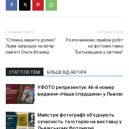
попередня стаття
наступна стаття
“Стежка, вишита долею”:
Розпочинаємо прийом робіт
Львів запрошує на вечір
на фотовиставку
пам’яті Ольги Возниці
“Батьківщина у світлині”
СТАТТІ ПО ТЕМІ
БІЛЬШЕ ВІД АВТОРА
УФОТО репрезентує 46-й номер
видання «Наша спадщина» у Львові
Майстри фотографії об’єднують
сучасність та історію на виставці у
Львівському Фотомузеї