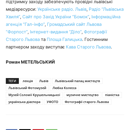
підтримку заходу забезпечують провідні львівські
медіаресурси:
Українське радіо. Львів
,
Радіо “Львівська
Хвиля”
,
Сайт про Захід України “Бомок”
,
Інформаційна
агенція “Гал-інфо”
,
Громадський сайт Львова
“Форпост”
,
Інтернет-видання “Діло”
,
Фотографії
Старого Львова
та
Площа Галицька
. Гостинним
партнером заходу виступає
Кава Старого Львова
.
Роман МЕТЕЛЬСЬКИЙ
ТЕГИ
лекція
Львів
Львівський палац мистецтв
Львівський Фотомузей
Любка Колесса
Музей Соломії Крушельницької
музичне мистецтво
піаністка
українська діаспора
УФОТО
Фотографії старого Львова