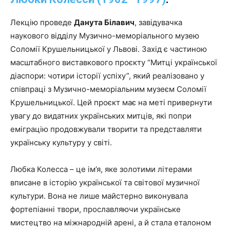
Лекцію проведе
Данута Білавич
, завідувачка
наукового відділу Музично-меморіального музею
Соломії Крушельницької у Львові. Захід є частиною
масштабного виставкового проєкту “Митці української
діаспори: чотири історії успіху”, який реалізовано у
співпраці з Музично-меморіальним музеєм Соломії
Крушельницької. Цей проєкт має на меті привернути
увагу до видатних українських митців, які попри
еміграцію продовжували творити та представляти
українську культуру у світі.
Любка Колесса – це ім’я, яке золотими літерами
вписане в історію української та світової музичної
культури. Вона не лише майстерно виконувала
фортепіанні твори, прославляючи українське
мистецтво на міжнародній арені, а й стала еталоном