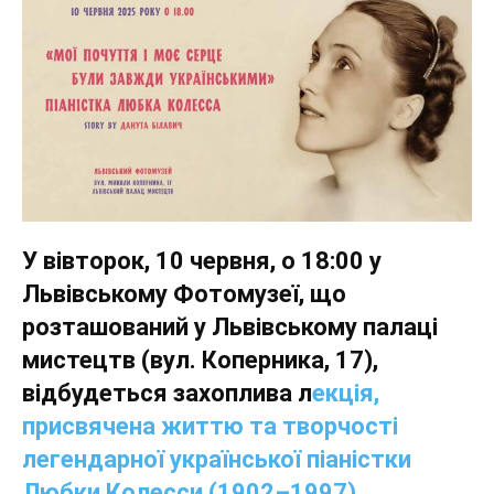
У вівторок, 10 червня, о 18:00 у
Львівському Фотомузеї, що
розташований у Львівському палаці
мистецтв (вул. Коперника, 17),
відбудеться захоплива л
екція,
присвячена життю та творчості
легендарної української піаністки
Любки Колесси (1902–1997)
.