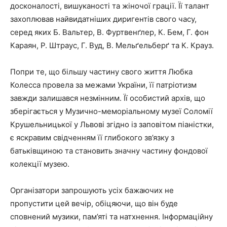
досконалості, вишуканості та жіночої грації. Її талант
захоплював найвидатніших диригентів свого часу,
серед яких Б. Вальтер, В. Фуртвенґлер, К. Бем, Г. фон
Караян, Р. Штраус, Г. Вуд, В. Мельґельберґ та К. Крауз.
Попри те, що більшу частину свого життя Любка
Колесса провела за межами України, її патріотизм
завжди залишався незмінним. Її особистий архів, що
зберігається у Музично-меморіальному музеї Соломії
Крушельницької у Львові згідно із заповітом піаністки,
є яскравим свідченням її глибокого зв’язку з
батьківщиною та становить значну частину фондової
колекції музею.
Організатори запрошують усіх бажаючих не
пропустити цей вечір, обіцяючи, що він буде
сповнений музики, пам’яті та натхнення. Інформаційну