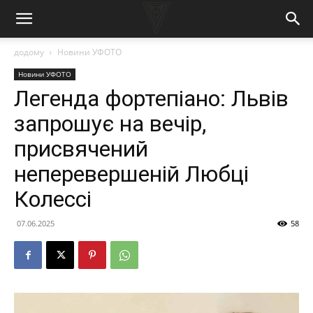
додому
Новини УФОТО
Новини УФОТО
Легенда фортепіано: Львів
запрошує на вечір,
присвячений
неперевершеній Любці
Колессі
07.06.2025
58