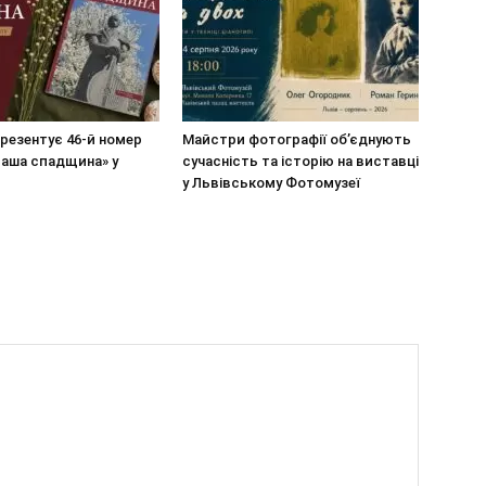
резентує 46-й номер
Майстри фотографії об’єднують
Наша спадщина» у
сучасність та історію на виставці
у Львівському Фотомузеї