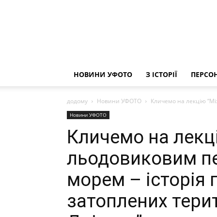
НОВИНИ УФОТО
З ІСТОРІЇ
ПЕРСОН
додому
Новини УФОТО
Кличемо на лекцію “Мі
Новини УФОТО
Кличемо на лекц
льодовиковим п
морем – історія 
затоплених тери