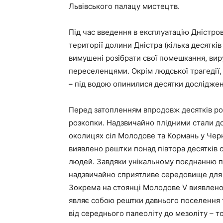
Львівського палацу мистецтв.
Під час введення в експлуатацію Дністро
території долини Дністра (кілька десяткі
вимушені розібрати свої помешкання, виру
переселенцями. Окрім людської трагедії,
– під водою опинилися десятки досліджени
Перед затопленням впродовж десятків ро
розкопки. Надзвичайно плідними стали д
околицях сіл Молодове та Кормань у Черн
виявлено рештки понад півтора десятків 
людей. Завдяки унікальному поєднанню п
надзвичайно сприятливе середовище для 
Зокрема на стоянці Молодове V виявлено 
являє собою рештки давнього поселення т
від середнього палеоліту до мезоліту – то