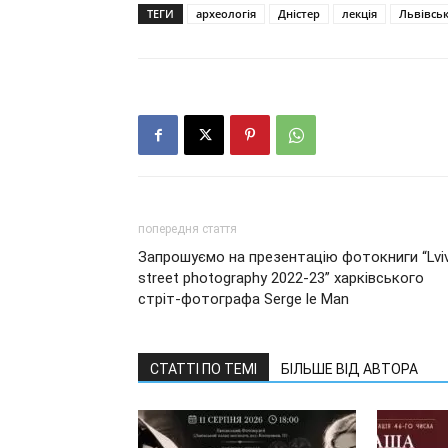
ТЕГИ
археологія
Дністер
лекція
Львівсь
попередня стаття
Запрошуємо на презентацію фотокниги “Lvi
street photography 2022-23” харківського
стріт-фотографа Serge le Man
СТАТТІ ПО ТЕМІ
БІЛЬШЕ ВІД АВТОРА