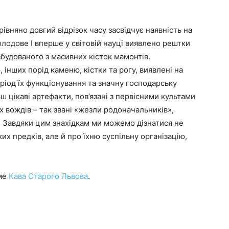
івняно довгий відрізок часу засвідчує наявність на
олодове І вперше у світовій науці виявлено рештки
будованого з масивних кісток мамонтів.
 інших порід каменю, кістки та рогу, виявлені на
ріод їх функціонування та значну господарську
ш цікаві артефакти, пов’язані з первісними культами
 вождів – так звані «жезли родоначальників»,
и. Завдяки цим знахідкам ми можемо дізнатися не
х предків, але й про їхню суспільну організацію,
име
Кава Старого Львова
.