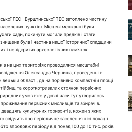
вської ГЕС і Бурштинської ТЕС затоплено частину
в населених пунктів). Місцеві мешканці були
бати сади, покинути могили предків і стати
 знищена була і частина нашої історичної спадщини
х і невідкритих археологічних пам’яток.
ків на цих територіях проводилися масштабні
ослідження Олександра Черниша, проведенні в
івецькій області, де на порівняно компактній площі
стійбищ та короткотривалих стоянок первісних
риродних умов вже у давні часи тут утворилось
проживання первісних мисливців та збирачів.
двадцять культурних горизонтів, кожен з яких
а свідчить про періодичне заселення цієї локації
бто впродовж періоду від понад 100 до 10 тис. років