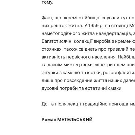
тому.
Факт, що окремі стійбища існували тут пор
них решток жител. У 1959 р. на стоянці М
наметоподібного житла неандертальців, з
Багатотисячні колекції виробів з кременю,
стоянках, також свідчать про тривалий пе
активність первісного населення. Найбіль
та давнім мистецтвом: скіпетри племінних
фігурки з каменю та кістки, рогові флейт
лише про повсякденне життя наших далеки
духовні потреби та естетичні смаки.
До та після лекції традиційно пригощат
Роман МЕТЕЛЬСЬКИЙ