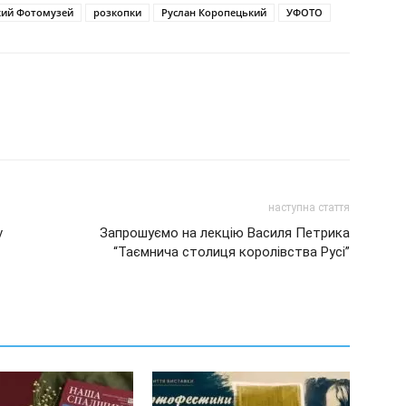
кий Фотомузей
розкопки
Руслан Коропецький
УФОТО
наступна стаття
v
Запрошуємо на лекцію Василя Петрика
“Таємнича столиця королівства Русі”