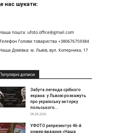
е нас шукати:
Наша пошта: ufoto.office@gmail.com
Телефон Голови товариства +380676759384
Наша Домівка: м. Львів, вул. Коперника, 17
Популярні дописи:
Забута легенда срібного
екрана: у Львові розкажуть
про українську акторку
польського...
08.08.2026
УФОТО репрезентує 46-й
номер видання «Наша