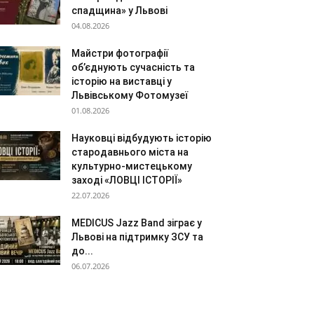
спадщина» у Львові
04.08.2026
Майстри фотографії
об’єднують сучасність та
історію на виставці у
Львівському Фотомузеї
01.08.2026
Науковці відбудують історію
стародавнього міста на
культурно-мистецькому
заході «ЛОВЦІ ІСТОРІЇ»
22.07.2026
MEDICUS Jazz Band зіграє у
Львові на підтримку ЗСУ та
до...
06.07.2026