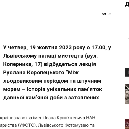
Д
92
У четвер, 19 жовтня 2023 року о 17.00, у
Львівському палаці мистецтв (вул.
Коперника, 17) відбудеться лекція
Руслана Коропецького “Між
льодовиковим періодом та штучним
морем – історія унікальних пам’яток
давньої кам’яної доби з затоплених
українознавства імені Івана Крип’якевича НАН
вариства (УФОТО), Львівського Фотомузею та