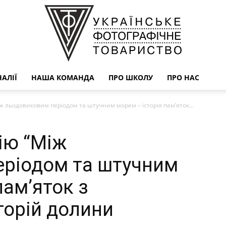
АЛІЇ
НАША КОМАНДА
ПРО ШКОЛУ
ПРО НАС
УФОТО
ж льодовиковим періодом та штучним морем – історія пам’яток...
ію “Між
еріодом та штучним
пам’яток з
торій долини