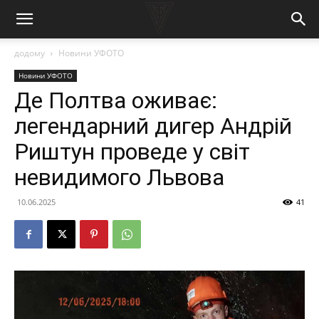
додому
Новини УФОТО
Новини УФОТО
Де Полтва оживає:
легендарний дигер Андрій
Риштун проведе у світ
невидимого Львова
10.06.2025
41