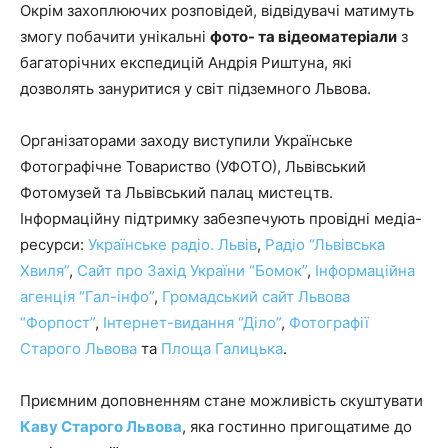
Окрім захоплюючих розповідей, відвідувачі матимуть
змогу побачити унікальні
фото- та відеоматеріали
з
багаторічних експедицій Андрія Риштуна, які
дозволять зануритися у світ підземного Львова.
Організаторами заходу виступили Українське
Фотографічне Товариство (УФОТО), Львівський
Фотомузей та Львівський палац мистецтв.
Інформаційну підтримку забезпечують провідні медіа-
ресурси:
Українське радіо. Львів
,
Радіо “Львівська
Хвиля”
,
Сайт про Захід України “Бомок”
,
Інформаційна
агенція “Гал-інфо”
,
Громадський сайт Львова
“Форпост”
,
Інтернет-видання “Діло”
,
Фотографії
Старого Львова
та
Площа Галицька
.
Приємним доповненням стане можливість скуштувати
Каву Старого Львова
, яка гостинно пригощатиме до