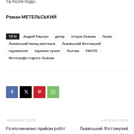
та після події.
Роман МЕТЕЛЬСЬКИЙ
ТЕГИ
Андрій Риштун
дигер
історія Львова
Львів
Львівський палац мистецтв
Львівський Фотомузей
підземелля
підземні тунелі
Полтва
УФОТО
Фотографії старого Львова
попередня стаття
наступна стаття
Розпочинаємо прийом робіт
Львівський Фотомузей