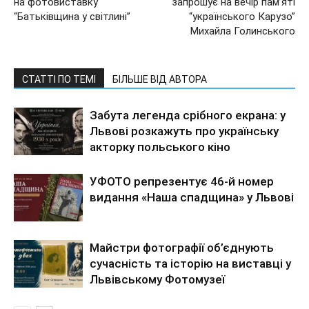
на фотовиставку
запрошує на вечір пам’яті
“Батьківщина у світлині”
“українського Карузо”
Михайла Голинського
СТАТТІ ПО ТЕМІ
БІЛЬШЕ ВІД АВТОРА
Забута легенда срібного екрана: у
Львові розкажуть про українську
акторку польського кіно
УФОТО репрезентує 46-й номер
видання «Наша спадщина» у Львові
Майстри фотографії об’єднують
сучасність та історію на виставці у
Львівському Фотомузеї