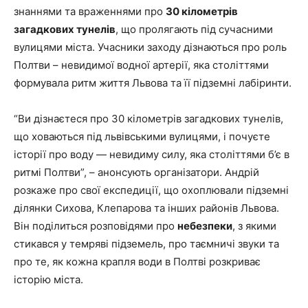
знаннями та враженнями про
30 кілометрів
загадкових тунелів
, що пролягають під сучасними
вулицями міста. Учасники заходу дізнаються про роль
Полтви – невидимої водної артерії, яка століттями
формувала ритм життя Львова та її підземні лабіринти.
“Ви дізнаєтеся про 30 кілометрів загадкових тунелів,
що ховаються під львівськими вулицями, і почуєте
історії про воду — невидиму силу, яка століттями б’є в
ритмі Полтви”, – анонсують організатори. Андрій
розкаже про свої експедиції, що охоплювали підземні
ділянки Сихова, Клепарова та інших районів Львова.
Він поділиться розповідями про
небезпеки
, з якими
стикався у темряві підземель, про таємничі звуки та
про те, як кожна крапля води в Полтві розкриває
історію міста.