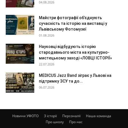
04.08.2026
Майстри фотографії об’єднують
сучасність та історію на виставці у
Львівському Фотомузеї
01.08.2026
Науковці відбудують історію
стародавнього міста на культурно-
мистецькому заході «ЛОВЦІ ІСТОРІЇ»
22.07.2026
MEDICUS Jazz Band зіграє у Львові на
підтримку ЗСУ та до...
06.07.2026
Новини УФОТО
З історії
Персоналії
Наша команда
Про школу
Про нас