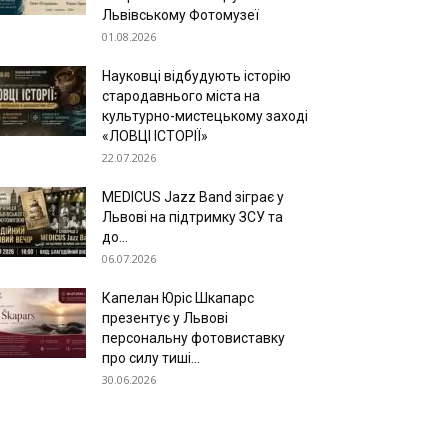
Львівському Фотомузеї
01.08.2026
Науковці відбудують історію
стародавнього міста на
культурно-мистецькому заході
«ЛОВЦІ ІСТОРІЇ»
22.07.2026
MEDICUS Jazz Band зіграє у
Львові на підтримку ЗСУ та
до...
06.07.2026
Капелан Юріс Шкапарс
презентує у Львові
персональну фотовиставку
про силу тиші...
30.06.2026