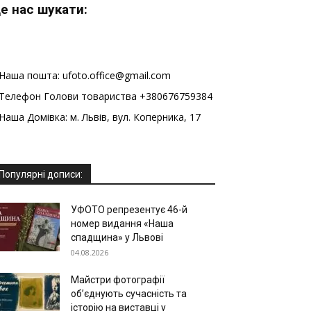
е нас шукати:
Наша пошта: ufoto.office@gmail.com
Телефон Голови товариства +380676759384
Наша Домівка: м. Львів, вул. Коперника, 17
Популярні дописи:
УФОТО репрезентує 46-й
номер видання «Наша
спадщина» у Львові
04.08.2026
Майстри фотографії
об’єднують сучасність та
історію на виставці у