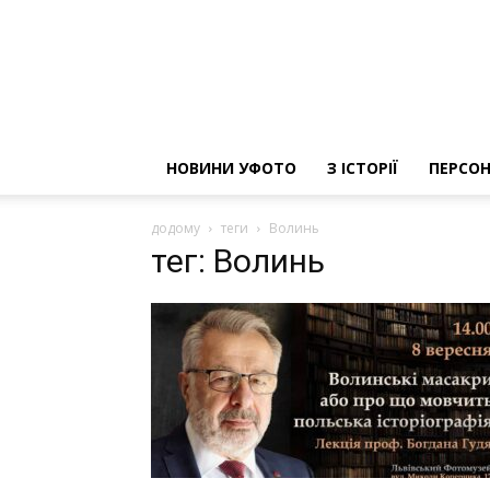
НОВИНИ УФОТО
З ІСТОРІЇ
ПЕРСОН
додому
теги
Волинь
тег: Волинь