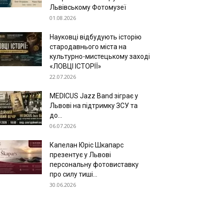
Львівському Фотомузеї
01.08.2026
Науковці відбудують історію
стародавнього міста на
культурно-мистецькому заході
«ЛОВЦІ ІСТОРІЇ»
22.07.2026
MEDICUS Jazz Band зіграє у
Львові на підтримку ЗСУ та
до...
06.07.2026
Капелан Юріс Шкапарс
презентує у Львові
персональну фотовиставку
про силу тиші...
30.06.2026