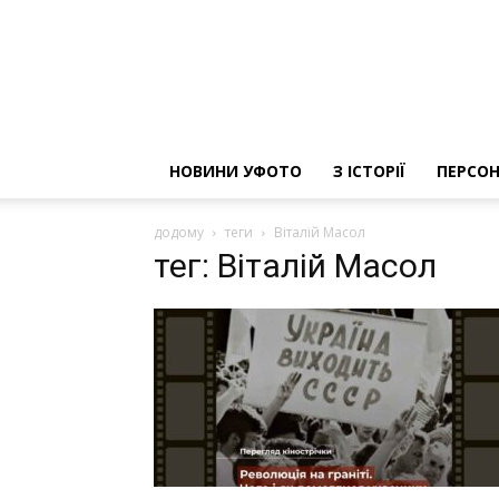
НОВИНИ УФОТО
З ІСТОРІЇ
ПЕРСОН
додому
теги
Віталій Масол
тег: Віталій Масол