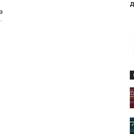
Д
з
.