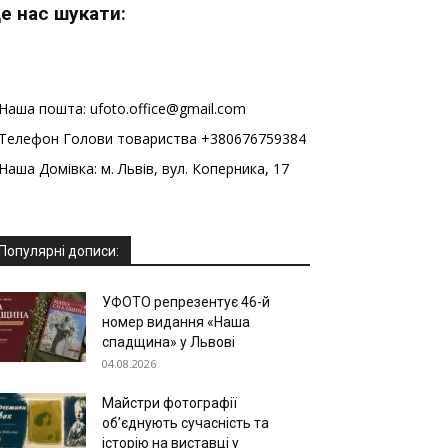
е нас шукати:
Наша пошта: ufoto.office@gmail.com
Телефон Голови товариства +380676759384
Наша Домівка: м. Львів, вул. Коперника, 17
Популярні дописи:
УФОТО репрезентує 46-й
номер видання «Наша
спадщина» у Львові
04.08.2026
Майстри фотографії
об’єднують сучасність та
історію на виставці у