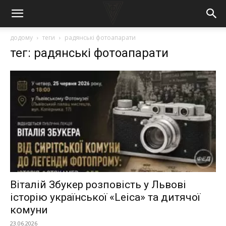
додому
теги
радянські фотоапарати
тег: радянські фотоапарати
Віталій Збукер розповість у Львові
історію української «Leica» та дитячої
комуни
23.06.2026