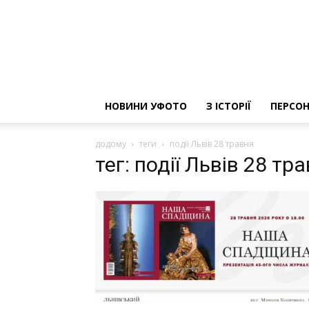
НОВИНИ УФОТО
З ІСТОРІЇ
ПЕРСОН
додому
теги
події Львів 28 травня
тег: події Львів 28 тр