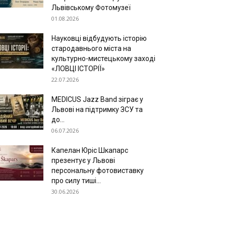
Львівському Фотомузеї
01.08.2026
Науковці відбудують історію
стародавнього міста на
культурно-мистецькому заході
«ЛОВЦІ ІСТОРІЇ»
22.07.2026
MEDICUS Jazz Band зіграє у
Львові на підтримку ЗСУ та
до...
06.07.2026
Капелан Юріс Шкапарс
презентує у Львові
персональну фотовиставку
про силу тиші...
30.06.2026