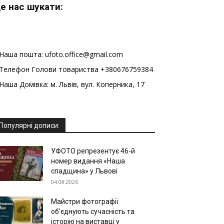
е нас шукати:
Наша пошта: ufoto.office@gmail.com
Телефон Голови товариства +380676759384
Наша Домівка: м. Львів, вул. Коперника, 17
Популярні дописи:
УФОТО репрезентує 46-й
номер видання «Наша
спадщина» у Львові
04.08.2026
Майстри фотографії
об’єднують сучасність та
історію на виставці у